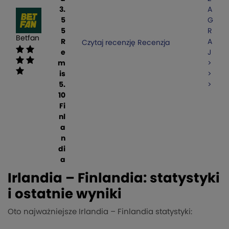
3.
A
5
G
5
R
Betfan
R
A
Czytaj recenzję
Recenzja
e
J
m
>
is
>
5.
>
10
Fi
nl
a
n
di
a
Irlandia – Finlandia: statystyki
i ostatnie wyniki
Oto najważniejsze Irlandia – Finlandia statystyki: