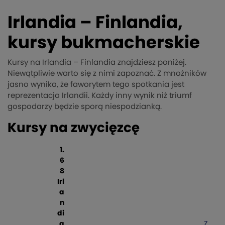
Irlandia – Finlandia,
kursy bukmacherskie
Kursy na Irlandia – Finlandia znajdziesz poniżej.
Niewątpliwie warto się z nimi zapoznać. Z mnożników
jasno wynika, że faworytem tego spotkania jest
reprezentacja Irlandii. Każdy inny wynik niż triumf
gospodarzy będzie sporą niespodzianką.
Kursy na zwycięzcę
1.
6
8
Irl
a
n
di
a
Z