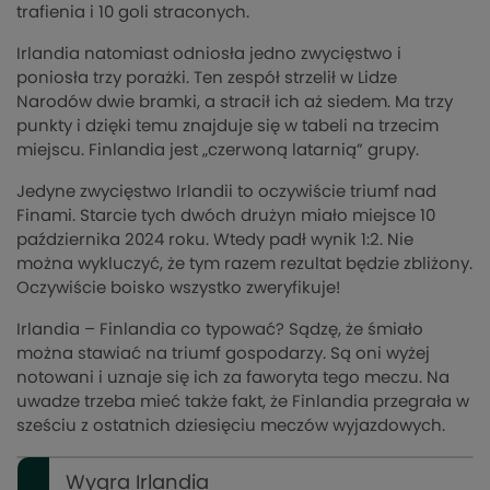
trafienia i 10 goli straconych.
Irlandia natomiast odniosła jedno zwycięstwo i
poniosła trzy porażki. Ten zespół strzelił w Lidze
Narodów dwie bramki, a stracił ich aż siedem. Ma trzy
punkty i dzięki temu znajduje się w tabeli na trzecim
miejscu. Finlandia jest „czerwoną latarnią” grupy.
Jedyne zwycięstwo Irlandii to oczywiście triumf nad
Finami. Starcie tych dwóch drużyn miało miejsce 10
października 2024 roku. Wtedy padł wynik 1:2. Nie
można wykluczyć, że tym razem rezultat będzie zbliżony.
Oczywiście boisko wszystko zweryfikuje!
Irlandia – Finlandia co typować? Sądzę, że śmiało
można stawiać na triumf gospodarzy. Są oni wyżej
notowani i uznaje się ich za faworyta tego meczu. Na
uwadze trzeba mieć także fakt, że Finlandia przegrała w
sześciu z ostatnich dziesięciu meczów wyjazdowych.
Wygra Irlandia