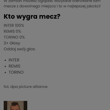
W zamian możesz oglądać wszystkie oferowane tam
mecze z dowolnego miejsca i to w najlepszej jakości!
Kto wygra mecz?
INTER
100%
REMIS
0%
TORINO
0%
3
+ Głosy
Oddaj swój głos:
INTER
REMIS
TORINO
fot. dpa picture alliance