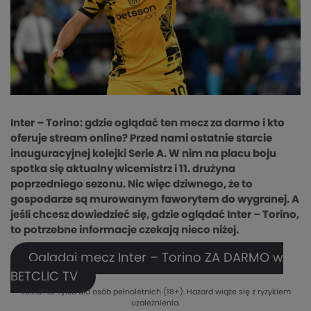
Inter – Torino: gdzie oglądać ten mecz za darmo i kto
oferuje stream online? Przed nami ostatnie starcie
inauguracyjnej kolejki Serie A. W nim na placu boju
spotka się aktualny wicemistrz i 11. drużyna
poprzedniego sezonu. Nic więc dziwnego, że to
gospodarze są murowanym faworytem do wygranej. A
jeśli chcesz dowiedzieć się, gdzie oglądać Inter – Torino,
to potrzebne informacje czekają nieco niżej.
Oglądaj mecz Inter – Torino ZA DARMO w
BETCLIC TV
Reklama. Tylko dla osób pełnoletnich (18+). Hazard wiąże się z ryzykiem
uzależnienia.