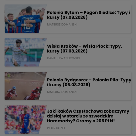
Polonia Bytom – Pogoń Siedlce: Typy i
kursy (07.08.2026)
MATEUSZ DOMANSKI
Wisła Kraków – Wisła Płock: typy,
kursy (07.08.2026)
DANIEL LEWANDOWSKI
Polonia Bydgoszcz – Polonia Piła: Typy
i kursy (06.08.2026)
MATEUSZ DOMANSKI
Jaki Raków Częstochowa zobaczymy
dzisiaj w starciu ze szwedzkim
Hammarby? Gramy o 205 PLN!
PIOTR KOZIEL