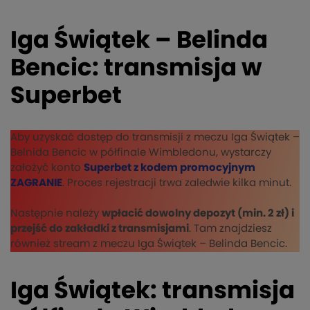
Iga Świątek – Belinda
Bencic: transmisja w
Superbet
Aby uzyskać dostęp do transmisji z meczu Iga Świątek –
Belnida Bencic w półfinale Wimbledonu, wystarczy
założyć konto
Superbet z kodem promocyjnym
ZAGRANIE
. Proces rejestracji trwa zaledwie kilka minut.
Następnie należy
wpłacić dowolny depozyt (min. 2 zł) i
przejść do zakładki z transmisjami
. Tam znajdziesz
również stream z meczu Iga Świątek – Belinda Bencic.
Iga Świątek: transmisja