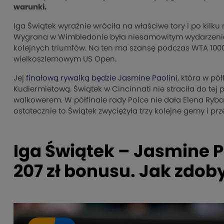
warunki.
Iga Świątek wyraźnie wróciła na właściwe tory i po kil
Wygrana w Wimbledonie była niesamowitym wydarzeniem dl
kolejnych triumfów. Na ten ma szansę podczas WTA 1000 w
wielkoszlemowym US Open.
Jej
finałową rywalką będzie Jasmine Paolini
, która w p
Kudiermietową. Świątek w Cincinnati nie straciła do tej
walkowerem. W półfinale rady Polce nie dała Elena Rybaki
ostatecznie to Świątek zwyciężyła trzy kolejne gemy i pr
Iga Świątek – Jasmine P
207 zł bonusu. Jak zdob