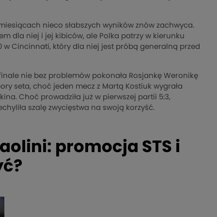
ku miesiącach nieco słabszych wyników znów zachwyca.
a niej i jej kibiców, ale Polka patrzy w kierunku
 Cincinnati, który dla niej jest próbą generalną przed
ółfinale nie bez problemów pokonała Rosjankę Weronikę
 pory seta, choć jeden mecz z Martą Kostiuk wygrała
na. Choć prowadziła już w pierwszej partii 5:3,
zechyliła szalę zwycięstwa na swoją korzyść.
aolini: promocja STS i
yć?