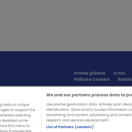
Strona główna
O nas
Polityka Cookies
Redak
We and our partners process data to pr
SPONSORZY SERWISU
Use precise geolocation data. Actively scan device
ng data or unique
identification. Store and/or access information o
logies to support the
advertising and content, advertising and conte
whereas selecting
research and services development.
re disabled, some
a, musisz zadbać sam, obstawiając
face this menu to
List of Partners (vendors)
 sobą.
Show Purposes link