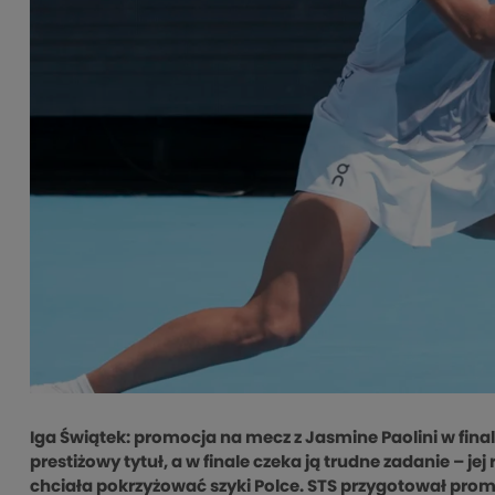
Iga Świątek: promocja na mecz z Jasmine Paolini w fina
prestiżowy tytuł, a w finale czeka ją trudne zadanie – j
chciała pokrzyżować szyki Polce. STS przygotował promoc