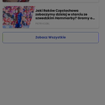
Jaki Raków Częstochowa
zobaczymy dzisiaj w starciu ze
szwedzkim Hammarby? Gramy o
205 PLN!
PIOTR KOZIEL
Zobacz Wszystkie