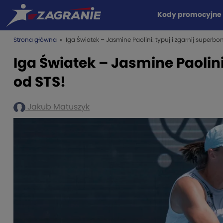
Kody promocyjne
Strona główna
» Iga Światek – Jasmine Paolini: typuj i zgarnij superbo
Iga Światek – Jasmine Paolini
od STS!
Jakub Matuszyk