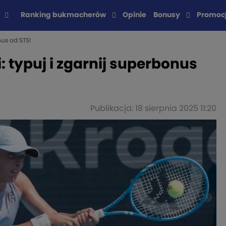
Ranking bukmacherów
Opinie
Bonusy
Promoc
nus od STS!
: typuj i zgarnij superbonus
Publikacja: 18 sierpnia 2025 11:20