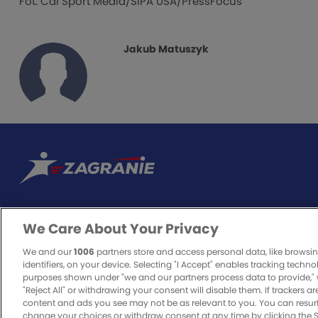
Fot. Cal Sport Media/SIPA USA/PressFocus
Jakub Matuszyk
We Care About Your Privacy
ODPOWIEDZIALNA GRA
We and our
1006
partners store and access personal data, like browsi
identifiers, on your device. Selecting "I Accept" enables tracking techno
purposes shown under "we and our partners process data to provide," 
"Reject All" or withdrawing your consent will disable them. If trackers a
Zakłady bukmacherskie to legalna rozrywka. O to, czy będzie bezpieczn
content and ads you see may not be as relevant to you. You can resur
odpowiedzialnie i z pełną świadomością zagrożenia, jakie może nieść ze
change your choices or withdraw consent at any time by clicking the 