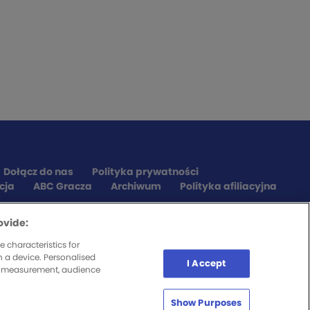
Dołącz do nas
Polityka prywatności
cja
ABC Gracza
Archiwum
Polityka afiliacyjna
ovide:
 characteristics for
n a device. Personalised
I Accept
nt measurement, audience
Show Purposes