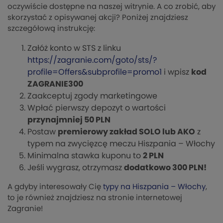
oczywiście dostępne na naszej witrynie. A co zrobić, aby
skorzystać z opisywanej akcji? Poniżej znajdziesz
szczegółową instrukcję:
Załóż konto w STS z linku
https://zagranie.com/goto/sts/?
profile=Offers&subprofile=promo1
i wpisz
kod
ZAGRANIE300
Zaakceptuj zgody marketingowe
Wpłać pierwszy depozyt o wartości
przynajmniej 50 PLN
Postaw
premierowy zakład SOLO lub AKO
z
typem na zwycięzcę meczu Hiszpania – Włochy
Minimalna stawka kuponu to
2 PLN
Jeśli wygrasz, otrzymasz
dodatkowo 300 PLN!
A gdyby interesowały Cię
typy na Hiszpania – Włochy
,
to je również znajdziesz na stronie internetowej
Zagranie!