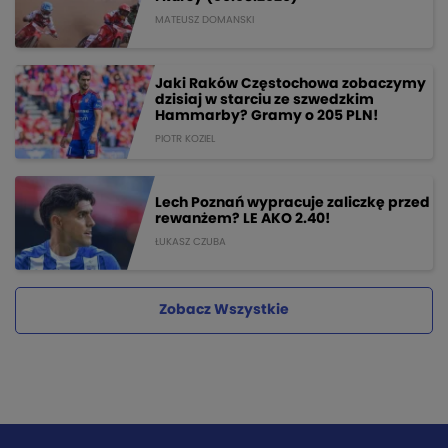
MATEUSZ DOMANSKI
Jaki Raków Częstochowa zobaczymy
dzisiaj w starciu ze szwedzkim
Hammarby? Gramy o 205 PLN!
PIOTR KOZIEL
Lech Poznań wypracuje zaliczkę przed
rewanżem? LE AKO 2.40!
ŁUKASZ CZUBA
Zobacz Wszystkie