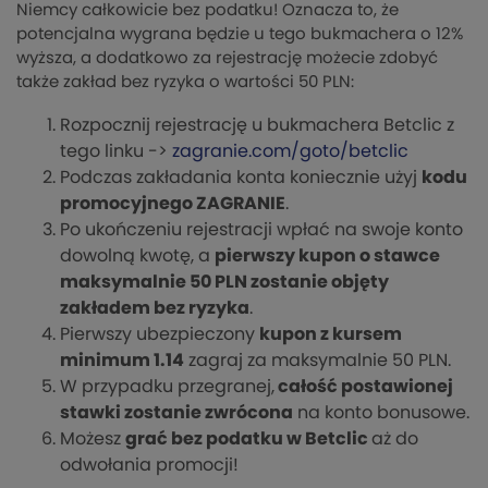
Niemcy całkowicie bez podatku! Oznacza to, że
potencjalna wygrana będzie u tego bukmachera o 12%
wyższa, a dodatkowo za rejestrację możecie zdobyć
także zakład bez ryzyka o wartości 50 PLN:
Rozpocznij rejestrację u bukmachera Betclic z
tego linku ->
zagranie.com/goto/betclic
Podczas zakładania konta koniecznie użyj
kodu
promocyjnego ZAGRANIE
.
Po ukończeniu rejestracji wpłać na swoje konto
dowolną kwotę, a
pierwszy kupon o stawce
maksymalnie 50 PLN zostanie objęty
zakładem bez ryzyka
.
Pierwszy ubezpieczony
kupon z kursem
minimum 1.14
zagraj za maksymalnie 50 PLN.
W przypadku przegranej,
całość postawionej
stawki zostanie zwrócona
na konto bonusowe.
Możesz
grać bez podatku w Betclic
aż do
odwołania promocji!