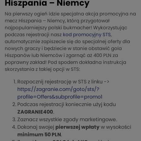
Hiszpania – Niemcy
Na pierwszy ogień idzie specjalna akcja promocyjna na
mecz Hiszpania – Niemcy, którą przygotował
najpopularniejszy polski bukmacher! Wykorzystując
podczas rejestracji nasz
kod promocyjny STS
,
automatycznie zapiszecie się do specjalnej oferty dla
nowych graczy i będziecie w stanie obstawić gola
Hiszpanów lub Niemców i zgarnąć aż 400 PLN za
poprawny zakład! Pod spodem dokładna instrukcja
skorzystania z takiej opcji w STS:
Rozpocznij rejestrację w STS z linku ->
https://zagranie.com/goto/sts/?
profile=Offers&subprofile=promo1
Podczas rejestracji koniecznie użyj kodu
ZAGRANIE400
.
Zaznacz wszystkie zgody marketingowe.
Dokonaj swojej
pierwszej wpłaty
w wysokości
minimum 50 PLN
.