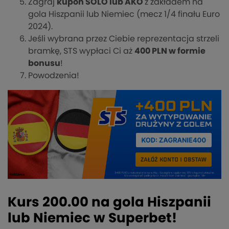
Zagraj
kupon SOLO lub AKO
z zakładem na
gola Hiszpanii lub Niemiec (mecz 1/4 finału Euro
2024).
Jeśli wybrana przez Ciebie reprezentacja strzeli
bramkę, STS wypłaci Ci aż
400 PLN w formie
bonusu
!
Powodzenia!
Kurs 200.00 na gola Hiszpanii
lub Niemiec w Superbet!