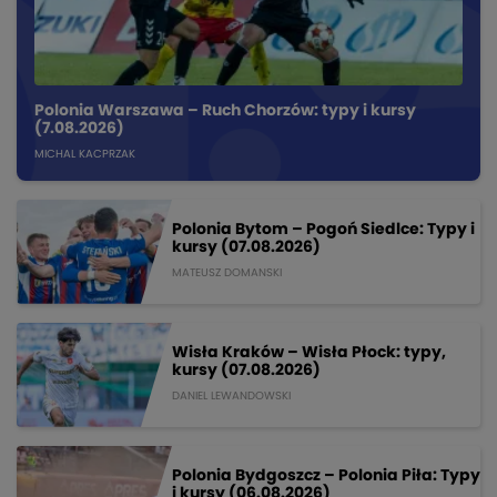
Polonia Warszawa – Ruch Chorzów: typy i kursy
(7.08.2026)
MICHAL KACPRZAK
Polonia Bytom – Pogoń Siedlce: Typy i
kursy (07.08.2026)
MATEUSZ DOMANSKI
Wisła Kraków – Wisła Płock: typy,
kursy (07.08.2026)
DANIEL LEWANDOWSKI
Polonia Bydgoszcz – Polonia Piła: Typy
i kursy (06.08.2026)