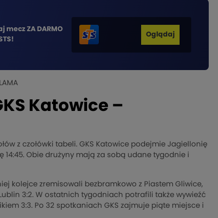
aj mecz ZA DARMO
Oglądaj
STS!
LAMA
GKS Katowice –
ołów z czołówki tabeli. GKS Katowice podejmie Jagiellonię
 14:45. Obie drużyny mają za sobą udane tygodnie i
niej kolejce zremisowali bezbramkowo z Piastem Gliwice,
 Lublin 3:2. W ostatnich tygodniach potrafili także wywieźć
em 3:3. Po 32 spotkaniach GKS zajmuje piąte miejsce i