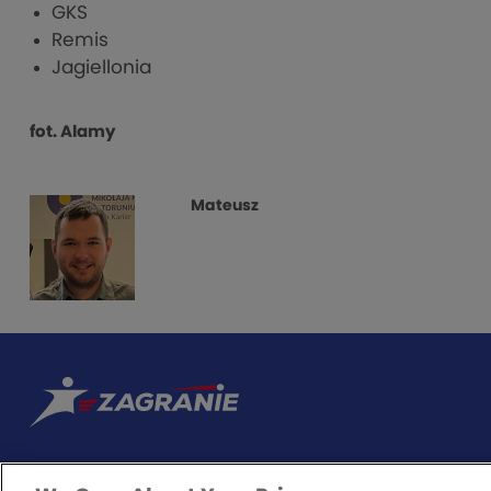
GKS
Remis
Jagiellonia
fot. Alamy
Mateusz