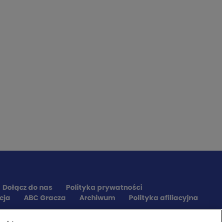
Dołącz do nas
Polityka prywatności
cja
ABC Gracza
Archiwum
Polityka afiliacyjna