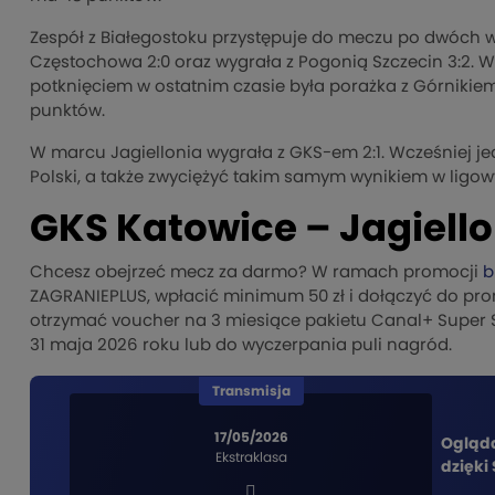
Zespół z Białegostoku przystępuje do meczu po dwóch 
Częstochowa 2:0 oraz wygrała z Pogonią Szczecin 3:2. W
potknięciem w ostatnim czasie była porażka z Górnikiem
punktów.
W marcu Jagiellonia wygrała z GKS-em 2:1. Wcześniej jed
Polski, a także zwyciężyć takim samym wynikiem w ligo
GKS Katowice – Jagiello
Chcesz obejrzeć mecz za darmo? W ramach promocji
b
ZAGRANIEPLUS, wpłacić minimum 50 zł i dołączyć do pr
otrzymać voucher na 3 miesiące pakietu Canal+ Super 
31 maja 2026 roku lub do wyczerpania puli nagród.
Transmisja
17/05/2026
Ogląd
Ekstraklasa
dzięki 