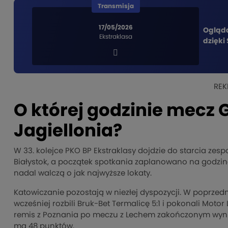
Transmisja
17/05/2026
Ogląd
Ekstraklasa
dzięki 
REK
O której godzinie mecz 
Jagiellonia?
W 33. kolejce PKO BP Ekstraklasy dojdzie do starcia zesp
Białystok, a początek spotkania zaplanowano na godzinę
nadal walczą o jak najwyższe lokaty.
Katowiczanie pozostają w niezłej dyspozycji. W poprzed
wcześniej rozbili Bruk-Bet Termalicę 5:1 i pokonali Motor
remis z Poznania po meczu z Lechem zakończonym wyniki
ma 48 punktów.