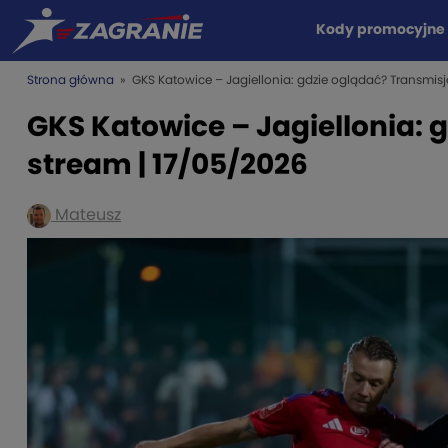
Kody promocyjne
Strona główna
» GKS Katowice – Jagiellonia: gdzie oglądać? Transmisja
GKS Katowice – Jagiellonia: 
stream | 17/05/2026
Mateusz