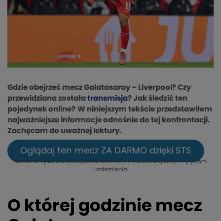
Gdzie obejrzeć mecz Galatasaray – Liverpool? Czy
przewidziana została
transmisja
? Jak śledzić ten
pojedynek online?
W niniejszym tekście przedstawiłem
najważniejsze informacje odnośnie do tej konfrontacji.
Zachęcam do uważnej lektury.
Oglądaj ten mecz ZA DARMO dzięki STS
Reklama. Tylko dla osób pełnoletnich (18+). Hazard wiąże się z ryzykiem
uzależnienia.
O której godzinie mecz