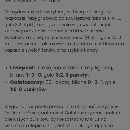
czy telewizorze z aplikacją.
Zdecydowanym faworytem jest Liverpool. Anglicy
rozpoczęli fazę grupową od zwycięstwa (bilans 1–0–0,
gole 3:2, 3 pkt) i mają znacznie większy potencjał
kadrowy oraz doświadczenie w Lidze Mistrzów.
Galatasaray przegrał pierwszy mecz (0–0–1, gole 1:5, 0
pkt) i w starciu z takim rywalem będzie musiał liczyć na
wsparcie swoich fanów oraz szybkie kontry.
Liverpool:
11. miejsce w tabeli fazy ligowej,
bilans
1–0–0
, gole
3:2
,
3 punkty
.
Galatasaray:
35. lokata, bilans
0–0–1
, gole
1:5
,
0 punktów
.
Wygrana Liverpoolu pozwoli mu utrzymać pozycję w
ścisłej czołówce, natomiast Galatasaray musi szukać
pierwszych punktów, by nie zostać w tyle już na
wczesnym etapie rozgrywek. Obie ekipy mają o co