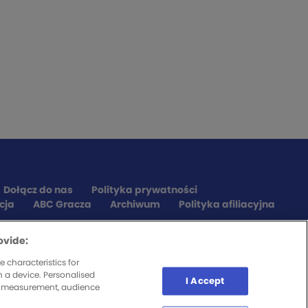
Dołącz do nas
Polityka prywatności
cja
ABC Gracza
Archiwum
Polityka afiliacyjna
ovide:
 characteristics for
n a device. Personalised
I Accept
nt measurement, audience