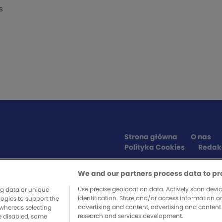
s
Strona główna
O nas
Polityka Cookies
Redak
We and our partners process data to pr
SPONSORZY SERWISU
Use precise geolocation data. Actively scan device
ng data or unique
identification. Store and/or access information o
logies to support the
advertising and content, advertising and conte
whereas selecting
research and services development.
re disabled, some