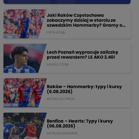
Jaki Raków Częstochowa
zobaczymy dzisiaj w starciu ze
szwedzkim Hammarby? Gramy o
205 PLN!
PIOTR KOZIEL
Lech Poznań wypracuje zaliczkę
przed rewanżem? LE AKO 2.40!
ŁUKASZ CZUBA
Raków – Hammarby: typy i kursy
(6.08.2026)
MICHAL KACPRZAK
Benfica – Hearts: Typy i kursy
(06.08.2026)
MATEUSZ DOMANSKI