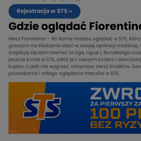
Rejestracja w STS ››
Gdzie oglądać Fiorenti
Mecz Fiorentina – AS Roma możesz oglądać w STS, który
graczom na śledzenie starć w swojej aplikacji mobilnej
znajdują się tam również La Liga, Ligue 1, Bundesliga ora
jeszcze konta w STS, załóż je z naszym kodem i skorzysta
kupon, a jeśli nie wygrasz, otrzymasz zwrot środków. Z
powodzenia i miłego oglądania meczów w STS.