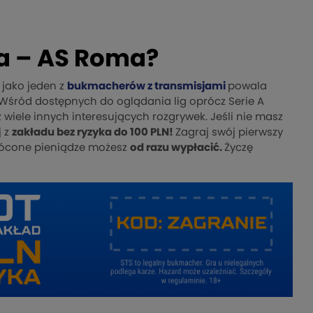
na – AS Roma?
 jako jeden z
bukmacherów z transmisjami
powala
. Wśród dostępnych do oglądania lig oprócz Serie A
z wiele innych interesujących rozgrywek. Jeśli nie masz
j z
zakładu bez ryzyka do 100 PLN!
Zagraj swój pierwszy
wrócone pieniądze możesz
od razu wypłacić.
Życzę