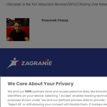
Obrazek w tle: fot. Maurizio Borsari/AFLO/Alamy Live New
Przemek Firaza
We Care About Your Privacy
ODPOWIEDZIALNA GRA
We and our
1006
partners store and access personal data, like browsi
identifiers, on your device. Selecting "I Accept" enables tracking techno
purposes shown under "we and our partners process data to provide," 
"Reject All" or withdrawing your consent will disable them. If trackers a