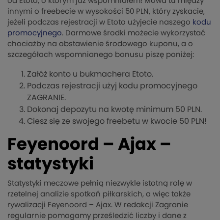
od Etoto, o którym już wspomniałem! Mowa tu między
innymi o freebecie w wysokości 50 PLN, który zyskacie,
jeżeli podczas rejestracji w Etoto użyjecie naszego
kodu
promocyjnego
. Darmowe środki możecie wykorzystać
chociażby na obstawienie środowego kuponu, a o
szczegółach wspomnianego bonusu piszę poniżej:
Załóż konto u bukmachera Etoto.
Podczas rejestracji użyj kodu promocyjnego
ZAGRANIE.
Dokonaj depozytu na kwotę minimum 50 PLN.
Ciesz się ze swojego freebetu w kwocie 50 PLN!
Feyenoord – Ajax –
statystyki
Statystyki meczowe pełnią niezwykle istotną rolę w
rzetelnej analizie spotkań piłkarskich, a więc także
rywalizacji Feyenoord – Ajax. W redakcji Zagranie
regularnie pomagamy prześledzić liczby i dane z