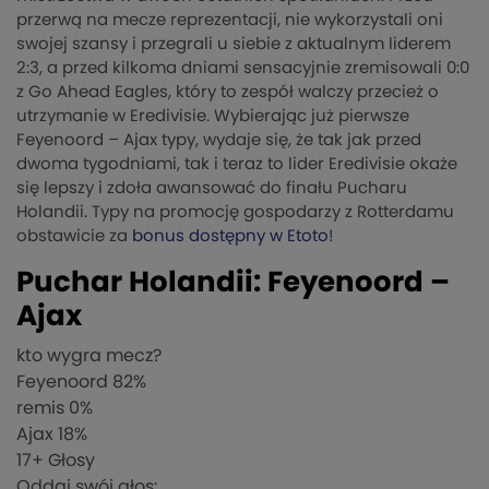
przerwą na mecze reprezentacji, nie wykorzystali oni
swojej szansy i przegrali u siebie z aktualnym liderem
2:3, a przed kilkoma dniami sensacyjnie zremisowali 0:0
z Go Ahead Eagles, który to zespół walczy przecież o
utrzymanie w Eredivisie. Wybierając już pierwsze
Feyenoord – Ajax typy, wydaje się, że tak jak przed
dwoma tygodniami, tak i teraz to lider Eredivisie okaże
się lepszy i zdoła awansować do finału Pucharu
Holandii. Typy na promocję gospodarzy z Rotterdamu
obstawicie za
bonus dostępny w Etoto
!
Puchar Holandii: Feyenoord –
Ajax
kto wygra mecz?
Feyenoord
82%
remis
0%
Ajax
18%
17
+ Głosy
Oddaj swój głos: