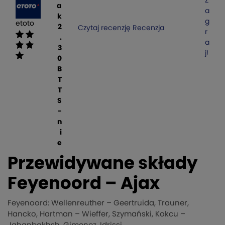
Z
a
a
k
g
etoto
2
Czytaj recenzję
Recenzja
r
.
a
3
j!
0
B
T
T
S
-
n
i
e
Przewidywane składy
Feyenoord – Ajax
Feyenoord: Wellenreuther – Geertruida, Trauner,
Hancko, Hartman – Wieffer, Szymański, Kokcu –