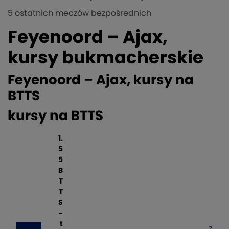
5 ostatnich meczów bezpośrednich
Feyenoord – Ajax,
kursy bukmacherskie
Feyenoord – Ajax, kursy na
BTTS
kursy na BTTS
1.
5
5
B
T
T
S
-
t