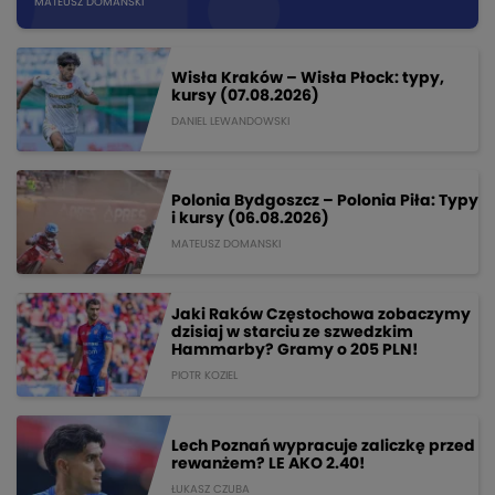
MATEUSZ DOMANSKI
Wisła Kraków – Wisła Płock: typy,
kursy (07.08.2026)
DANIEL LEWANDOWSKI
Polonia Bydgoszcz – Polonia Piła: Typy
i kursy (06.08.2026)
MATEUSZ DOMANSKI
Jaki Raków Częstochowa zobaczymy
dzisiaj w starciu ze szwedzkim
Hammarby? Gramy o 205 PLN!
PIOTR KOZIEL
Lech Poznań wypracuje zaliczkę przed
rewanżem? LE AKO 2.40!
ŁUKASZ CZUBA