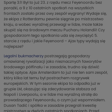
Spartę 3:1! Był to już 23. z rzędu mecz Feyenoordu bez
porażki, a 9 z 10 ostatnich spotkań na wszystkich
frontach zostało przez owy zespół wygrany! Wydaje się,
że ekipa z Rotterdamu pewnie sięgnie po mistrzostwo
kraju, a wobec wyraźnej przewagi w lidze, może także
skupić się na środowym meczu Pucharu Holandii! Czy
gospodarzom tego spotkania uda się zwyciężyć 5.
starcie z rzędu i jakie Feyenoord – Ajax typy wydają się
najlepsze?
Legalni bukmacherzy
postrzegają gospodarzy
omawianej rywalizacji jako nieznacznych faworytów
środowego półfinału i w zasadzie, trudno się dziwić
takiej optyce. Ajax Amsterdam to już nie ten sam zespół,
który kilka lat temu był postrachem rozgrywek
europejskich. W tym sezonie ekipa ta odpadła już w
grupie LM, okazując się zdecydowanie słabsza od
Napoli i Liverpoolu, a w lidze ma wyraźną stratę do
prowadzącego Feyenoordu, o czym już wspomniałem.
Dusan Tadić i spółka w zasadzie przegrali kwestię
mistrzostwa w dwóch ostatnich spotkaniach. Przed