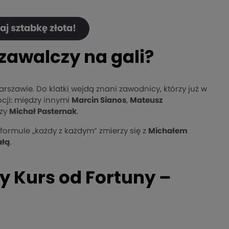
j sztabkę złota!
zawalczy na gali?
rszawie. Do klatki wejdą znani zawodnicy, którzy już w
ocji: między innymi
Marcin Sianos
,
Mateusz
zy
Michał Pasternak
.
w formule „każdy z każdym” zmierzy się z
Michałem
ałą
.
y Kurs od Fortuny –