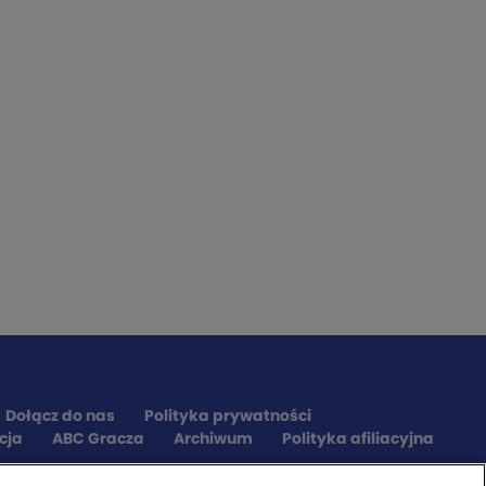
Dołącz do nas
Polityka prywatności
cja
ABC Gracza
Archiwum
Polityka afiliacyjna