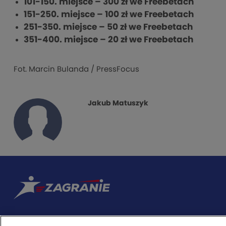
101-150. miejsce – 300 zł we Freebetach
151-250. miejsce – 100 zł we Freebetach
251-350. miejsce – 50 zł we Freebetach
351-400. miejsce – 20 zł we Freebetach
Fot. Marcin Bulanda / PressFocus
Jakub Matuszyk