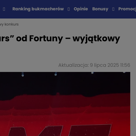
Ranking bukmacherów
Opinie
Bonusy
Promoc
wy konkurs
rs” od Fortuny – wyjątkowy
Aktualizacja: 9 lipca 2025 11:56