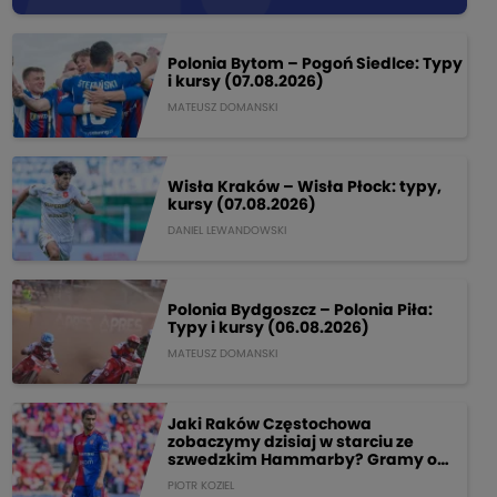
Polonia Bytom – Pogoń Siedlce: Typy
i kursy (07.08.2026)
MATEUSZ DOMANSKI
Wisła Kraków – Wisła Płock: typy,
kursy (07.08.2026)
DANIEL LEWANDOWSKI
Polonia Bydgoszcz – Polonia Piła:
Typy i kursy (06.08.2026)
MATEUSZ DOMANSKI
Jaki Raków Częstochowa
zobaczymy dzisiaj w starciu ze
szwedzkim Hammarby? Gramy o
205 PLN!
PIOTR KOZIEL