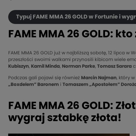
Typuj FAME MMA 26 GOLD w Fortunie i wygra
FAME MMA 26 GOLD: kto 
FAME MMA 26 GOLD już w najbliższą sobotę, 12 lipca w Wa
przeszłości swoimi walkami przynosili kibicom wiele em
Kubiszyn
,
Kamil Minda
,
Norman Parke
,
Tomasz Sarara
c
Podczas gali pojawi się również
Marcin Najman
, który 
„Boxdelem” Baronem
i
Tomaszem „Apostołem” Doroż
FAME MMA 26 GOLD: Złot
wygraj sztabkę złota!