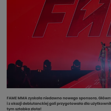
FAME MMA zyskała niedawno nowego sponsora. Główny
i z okazji debiutanckiej gali przygotowała dla użytkow
tym sztabka złota!