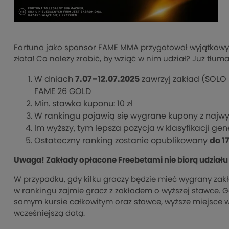
Fortuna jako sponsor FAME MMA przygotował wyjątkowy 
złota! Co należy zrobić, by wziąć w nim udział? Już tłum
W dniach
7.07–12.07.2025
zawrzyj zakład (SOLO 
FAME 26 GOLD
Min. stawka kuponu: 10 zł
W rankingu pojawią się wygrane kupony z najw
Im wyższy, tym lepsza pozycja w klasyfikacji gen
Ostateczny ranking zostanie opublikowany
do 1
Uwaga! Zakłady opłacone Freebetami nie biorą udziału
W przypadku, gdy kilku graczy będzie mieć wygrany zak
w rankingu zajmie gracz z zakładem o wyższej stawce. G
samym kursie całkowitym oraz stawce, wyższe miejsce 
wcześniejszą datą.