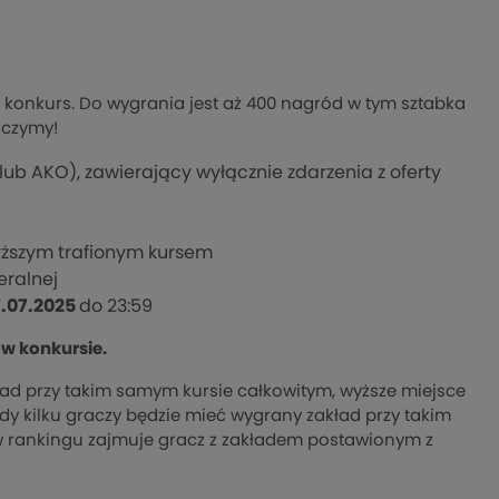
konkurs. Do wygrania jest aż 400 nagród w tym sztabka
aczymy!
lub AKO), zawierający wyłącznie zdarzenia z oferty
yższym trafionym kursem
eralnej
7.07.2025
do 23:59
 w konkursie.
ład przy takim samym kursie całkowitym, wyższe miejsce
dy kilku graczy będzie mieć wygrany zakład przy takim
w rankingu zajmuje gracz z zakładem postawionym z