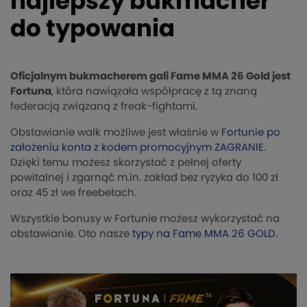
najlepszy bukmacher
do typowania
Oficjalnym bukmacherem gali Fame MMA 26 Gold jest
Fortuna
, która nawiązała współpracę z tą znaną
federacją związaną z freak-fightami.
Obstawianie walk możliwe jest właśnie w
Fortunie po
założeniu konta z kodem promocyjnym ZAGRANIE
.
Dzięki temu możesz skorzystać z pełnej oferty
powitalnej i zgarnąć m.in. zakład bez ryzyka do 100 zł
oraz 45 zł we freebetach.
Wszystkie bonusy w Fortunie możesz wykorzystać na
obstawianie. Oto nasze
typy na Fame MMA 26 GOLD
.