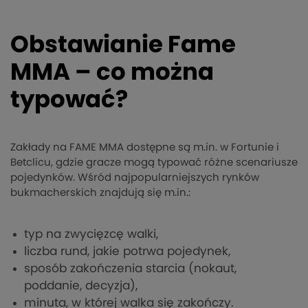
Obstawianie Fame
MMA – co można
typować?
Zakłady na FAME MMA dostępne są m.in. w Fortunie i
Betclicu, gdzie gracze mogą typować różne scenariusze
pojedynków. Wśród najpopularniejszych rynków
bukmacherskich znajdują się m.in.:
typ na zwycięzcę walki,
liczba rund, jakie potrwa pojedynek,
sposób zakończenia starcia (nokaut,
poddanie, decyzja),
minuta, w której walka się zakończy.