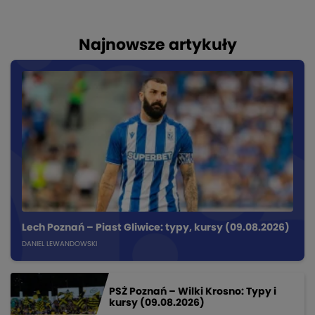
Najnowsze artykuły
Lech Poznań – Piast Gliwice: typy, kursy (09.08.2026)
DANIEL LEWANDOWSKI
PSŻ Poznań – Wilki Krosno: Typy i
kursy (09.08.2026)