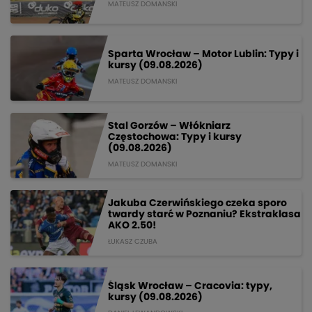
MATEUSZ DOMANSKI
Sparta Wrocław – Motor Lublin: Typy i
kursy (09.08.2026)
MATEUSZ DOMANSKI
Stal Gorzów – Włókniarz
Częstochowa: Typy i kursy
(09.08.2026)
MATEUSZ DOMANSKI
Jakuba Czerwińskiego czeka sporo
twardy starć w Poznaniu? Ekstraklasa
AKO 2.50!
ŁUKASZ CZUBA
Śląsk Wrocław – Cracovia: typy,
kursy (09.08.2026)