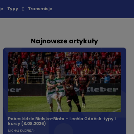
je
Typy
Transmisje
Najnowsze artykuły
Pobeskidzie Bielsko-Biała – Lechia Gdańsk: typy i
kursy (8.08.2026)
MICHAL KACPRZAK