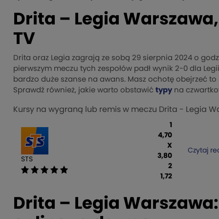
Drita – Legia Warszawa,
TV
Drita oraz Legia zagrają ze sobą 29 sierpnia 2024 o godzi
pierwszym meczu tych zespołów padł wynik 2-0 dla Legi
bardzo duże szanse na awans. Masz ochotę obejrzeć to s
Sprawdź również, jakie warto obstawić
typy
na czwartko
Kursy na wygraną lub remis w meczu Drita - Legia 
1
4,70
X
Czytaj re
3,80
STS
2
1,72
Drita – Legia Warszawa: