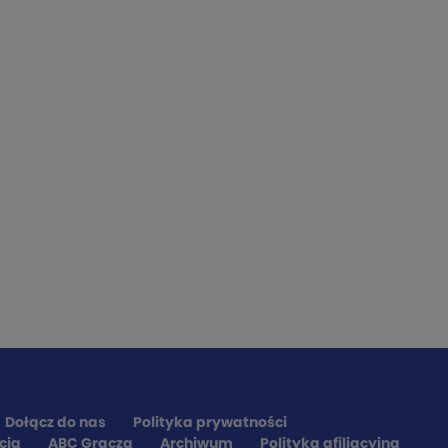
Dołącz do nas
Polityka prywatności
cja
ABC Gracza
Archiwum
Polityka afiliacyjna