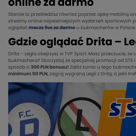
online za darmo
Starcie to prześledzisz również poprzez apkę mobilną o
streamy online najważniejszych wydarzeń sportowych po
oglądać
mecze live za darmo
u bukmacherów w Polsce.
Gdzie oglądać Drita – 
Drita – Legia obejrzysz w TVP Sport. Masz przeczucie, że 
bukmachera? Skorzystaj ze specjalnej promocji od STS i
sposób o
300 PLN bonusu!
Załóż konto u tego bukmac
minimum 50 PLN,
zagraj wygraną Legii z Dritą, a jeśli 