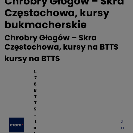
Chrobry Głogów – Skra
Częstochowa, kursy
bukmacherskie
Chrobry Głogów – Skra
Częstochowa, kursy na BTTS
kursy na BTTS
1.
7
8
B
T
T
S
-
t
Z
a
a