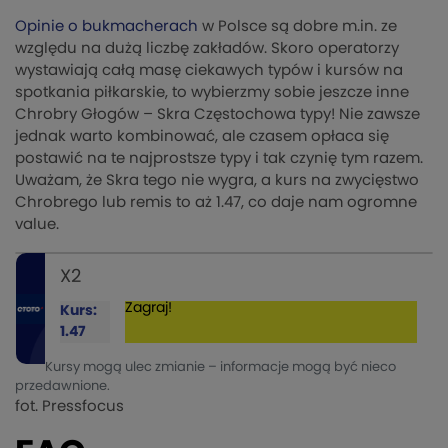
Opinie o bukmacherach
w Polsce są dobre m.in. ze
względu na dużą liczbę zakładów. Skoro operatorzy
wystawiają całą masę ciekawych typów i kursów na
spotkania piłkarskie, to wybierzmy sobie jeszcze inne
Chrobry Głogów – Skra Częstochowa typy! Nie zawsze
jednak warto kombinować, ale czasem opłaca się
postawić na te najprostsze typy i tak czynię tym razem.
Uważam, że Skra tego nie wygra, a kurs na zwycięstwo
Chrobrego lub remis to aż 1.47, co daje nam ogromne
value.
X2
Zagraj!
Kurs:
1.47
Kursy mogą ulec zmianie – informacje mogą być nieco
przedawnione.
fot. Pressfocus