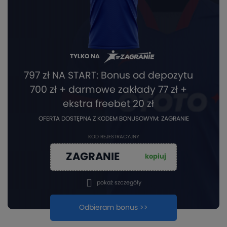
TYLKO NA
797 zł NA START: Bonus od depozytu
700 zł + darmowe zakłady 77 zł +
ekstra freebet 20 zł
OFERTA DOSTĘPNA Z KODEM BONUSOWYM: ZAGRANIE
KOD REJESTRACYJNY
ZAGRANIE
kopiuj
pokaż szczegóły
Odbieram bonus >>