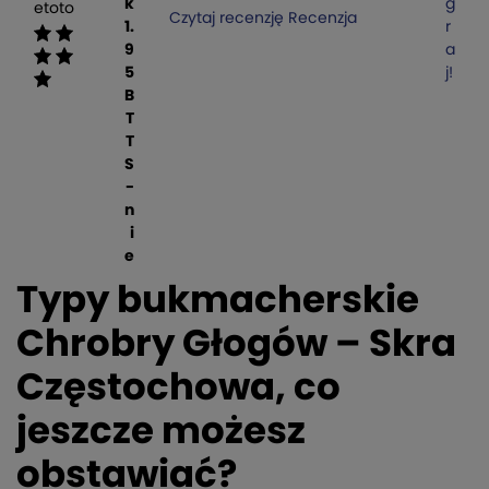
k
g
etoto
Czytaj recenzję
Recenzja
1.
r
9
a
5
j!
B
T
T
S
-
n
i
e
Typy bukmacherskie
Chrobry Głogów – Skra
Częstochowa, co
jeszcze możesz
obstawiać?