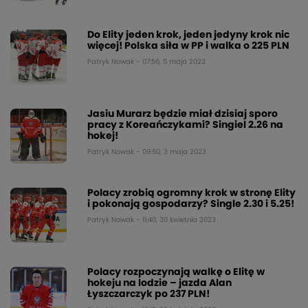
Do Elity jeden krok, jeden jedyny krok nic
więcej! Polska siła w PP i walka o 225 PLN
Patryk Nowak - 07:56, 5 maja 2023
Jasiu Murarz będzie miał dzisiaj sporo
pracy z Koreańczykami? Singiel 2.26 na
hokej!
Patryk Nowak - 09:50, 3 maja 2023
Polacy zrobią ogromny krok w stronę Elity
i pokonają gospodarzy? Single 2.30 i 5.25!
Patryk Nowak - 11:40, 30 kwietnia 2023
Polacy rozpoczynają walkę o Elitę w
hokeju na lodzie – jazda Alan
Łyszczarczyk po 237 PLN!