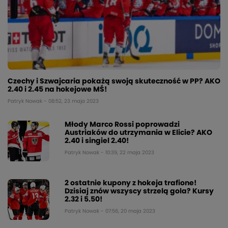
Czechy i Szwajcaria pokażą swoją skuteczność w PP? AKO
2.40 i 2.45 na hokejowe MŚ!
Patryk Nowak - 08:52, 23 maja 2023
Młody Marco Rossi poprowadzi
Austriaków do utrzymania w Elicie? AKO
2.40 i singiel 2.40!
Patryk Nowak - 10:39, 22 maja 2023
2 ostatnie kupony z hokeja trafione!
Dzisiaj znów wszyscy strzelą gola? Kursy
2.32 i 5.50!
Patryk Nowak - 07:56, 20 maja 2023