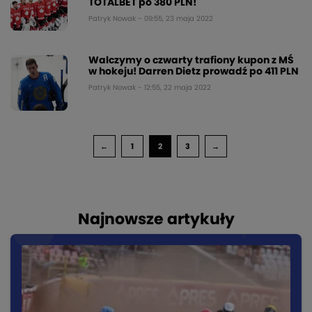
TOTALBET po 380 PLN!
Patryk Nowak - 09:55, 23 maja 2022
Walczymy o czwarty trafiony kupon z MŚ
w hokeju! Darren Dietz prowadź po 411 PLN
Patryk Nowak - 12:55, 22 maja 2022
←
1
2
3
→
Najnowsze artykuły