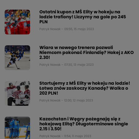
Ostatni kupon z MŚ Elity w hokeju na
lodzie trafiony! Liczymy na gole po 245
PLN
Patryk Nowak - 09:55, 15 maja 2023
Wiara w nowego trenera pozwoli
Niemcom pokonać Finlandię? Hokej z AKO
2.30!
Patryk Nowak - 07:30, 13 maja 2023
Startujemy z MŚ Elity w hokeju na lodzie!
Łotwa znów zaskoczy Kanadę? Walka o
202 PLN!
Patryk Nowak - 12:00, 12 maja 2023
Kazachstan i Węgry pożegnają się z
hokejową Elitą? Długoterminowe single
2.15 i 3.50!
Patryk Nowak - 11:54, 11 maja 2023