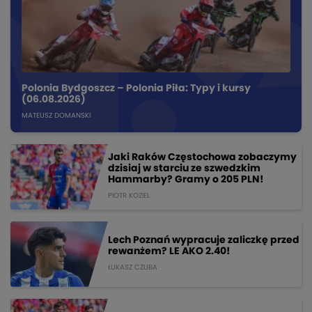
Polonia Bydgoszcz – Polonia Piła: Typy i kursy
(06.08.2026)
MATEUSZ DOMANSKI
Jaki Raków Częstochowa zobaczymy
dzisiaj w starciu ze szwedzkim
Hammarby? Gramy o 205 PLN!
PIOTR KOZIEL
Lech Poznań wypracuje zaliczkę przed
rewanżem? LE AKO 2.40!
ŁUKASZ CZUBA