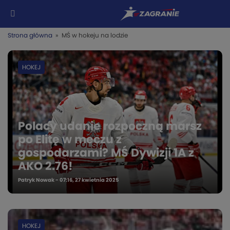
Strona główna
» MŚ w hokeju na lodzie
HOKEJ
Polacy udanie rozpoczną marsz
po Elitę w meczu z
gospodarzami? MŚ Dywizji 1A z
AKO 2.76!
Patryk Nowak - 07:16, 27 kwietnia 2025
HOKEJ