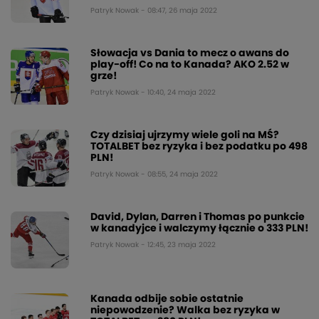
Patryk Nowak - 08:47, 26 maja 2022
Słowacja vs Dania to mecz o awans do
play-off! Co na to Kanada? AKO 2.52 w
grze!
Patryk Nowak - 10:40, 24 maja 2022
Czy dzisiaj ujrzymy wiele goli na MŚ?
TOTALBET bez ryzyka i bez podatku po 498
PLN!
Patryk Nowak - 08:55, 24 maja 2022
David, Dylan, Darren i Thomas po punkcie
w kanadyjce i walczymy łącznie o 333 PLN!
Patryk Nowak - 12:45, 23 maja 2022
Kanada odbije sobie ostatnie
niepowodzenie? Walka bez ryzyka w