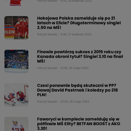
Patryk Nowak - 10:15, 29 kwietnia 2023
Hokejowa Polska zamelduje się po 21
latach w Elicie? Długoterminowy singiel
2.50 na MŚ!
Patryk Nowak - 11:48, 27 kwietnia 2023
Finowie powtórzą sukces z 2019 roku czy
Kanada obroni tytuł? Singiel 3.10 na finał
MŚ!
Patryk Nowak - 13:36, 29 maja 2022
Czesi ponownie będą skuteczni w PP?
Dawaj David Pastrnak i koledzy po 218
PLN!
Patryk Nowak - 07:25, 28 maja 2022
Faworyci w komplecie zameldują się w
półfinale MŚ Elity? BETFAN BOOST z AKO
3.30!