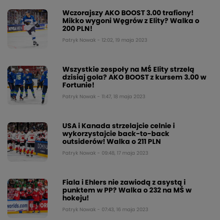
Wczorajszy AKO BOOST 3.00 trafiony!
Mikko wygoni Węgrów z Elity? Walka o
200 PLN!
Patryk Nowak - 12:02, 19 maja 2023
Wszystkie zespoły na MŚ Elity strzelą
dzisiaj gola? AKO BOOST z kursem 3.00 w
Fortunie!
Patryk Nowak - 11:47, 18 maja 2023
USA i Kanada strzelajcie celnie i
wykorzystajcie back-to-back
outsiderów! Walka o 211 PLN
Patryk Nowak - 09:48, 17 maja 2023
Fiala i Ehlers nie zawiodą z asystą i
punktem w PP? Walka o 232 na MŚ w
hokeju!
Patryk Nowak - 07:43, 16 maja 2023