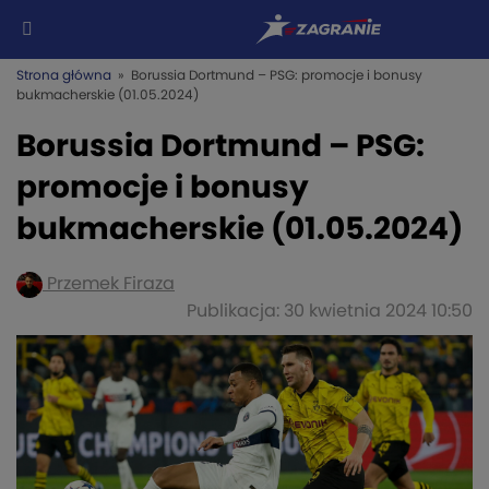
Strona główna
» Borussia Dortmund – PSG: promocje i bonusy
bukmacherskie (01.05.2024)
Borussia Dortmund – PSG:
promocje i bonusy
bukmacherskie (01.05.2024)
Przemek Firaza
Publikacja: 30 kwietnia 2024 10:50