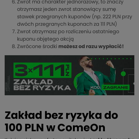
Zwrot ma charakter jednorazowy, to znaczy
otrzymasz jeden zwrot stanowiący sumę
stawek przegranych kuponów (np. 222 PLN przy
dwóch przegranych kuponach za 111 PLN)
Zwrot otrzymasz po rozliczeniu ostatniego
kuponu objętego akcją
Zwrócone środki
możesz od razu wypłacić!
Zakład bez ryzyka do
100 PLN w ComeOn