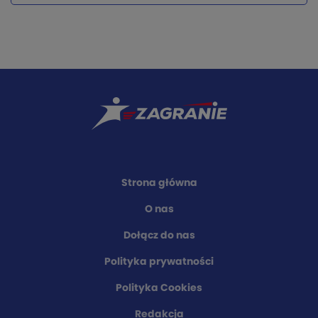
Strona główna
O nas
Dołącz do nas
Polityka prywatności
Polityka Cookies
Redakcja