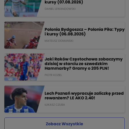
kursy (07.08.2026)
DANIEL LEWANDOWSKI
Polonia Bydgoszcz – Polonia Piła: Typy
i kursy (06.08.2026)
MATEUSZ DOMANSKI
Jaki Raków Częstochowa zobaczymy
dzisiaj w starciu ze szwedzkim
Hammarby? Gramy o 205 PLN!
PIOTR KOZIEL
Lech Poznań wypracuje zaliczkę przed
rewanżem? LE AKO 2.40!
ŁUKASZ CZUBA
Zobacz Wszystkie