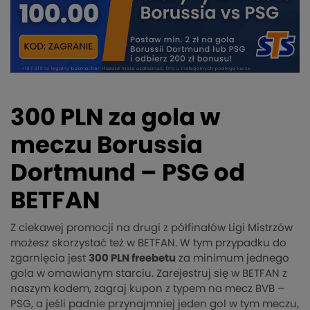
300 PLN za gola w
meczu Borussia
Dortmund – PSG od
BETFAN
Z ciekawej promocji na drugi z półfinałów Ligi Mistrzów
możesz skorzystać też w BETFAN. W tym przypadku do
zgarnięcia jest
300 PLN freebetu
za minimum jednego
gola w omawianym starciu. Zarejestruj się w BETFAN z
naszym kodem, zagraj kupon z typem na mecz BVB –
PSG, a jeśli padnie przynajmniej jeden gol w tym meczu,