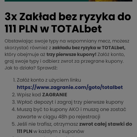
3x Zakład bez ryzyka do
111 PLN w TOTALbet
Obstawiając swoje typy na wspomniany mecz, możesz
skorzystać również z
zakładu bez ryzyka w TOTALbet,
który obejmuje aż
trzy pierwsze kupony!
Załóż konto,
graj swoje typy i odbierz zwrot za przegrane kupony.
Jak to działa? Sprawdź:
Załóż konto z użyciem linku
https://www.zagranie.com/goto/totalbet
Wpisz kod
ZAGRANIE
Wpłać depozyt i zagraj trzy pierwsze kupony
Muszą być to kupony AKO i muszą one zostać
zawarte w ciągu 48h po rejestracji
Jeśli nie trafisz, otrzymasz
zwrot całej stawki do
111 PLN
w każdym z kuponów