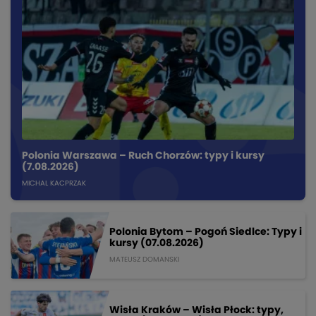
Polonia Warszawa – Ruch Chorzów: typy i kursy
(7.08.2026)
MICHAL KACPRZAK
Polonia Bytom – Pogoń Siedlce: Typy i
kursy (07.08.2026)
MATEUSZ DOMANSKI
Wisła Kraków – Wisła Płock: typy,