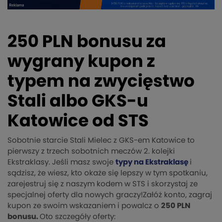
250 PLN bonusu za
wygrany kupon z
typem na zwycięstwo
Stali albo GKS-u
Katowice od STS
Sobotnie starcie Stali Mielec z GKS-em Katowice to
pierwszy z trzech sobotnich meczów 2. kolejki
Ekstraklasy. Jeśli masz swoje
typy na Ekstraklasę
i
sądzisz, że wiesz, kto okaże się lepszy w tym spotkaniu,
zarejestruj się z naszym kodem w STS i skorzystaj ze
specjalnej oferty dla nowych graczy!Załóż konto, zagraj
kupon ze swoim wskazaniem i powalcz o
250 PLN
bonusu.
Oto szczegóły oferty: