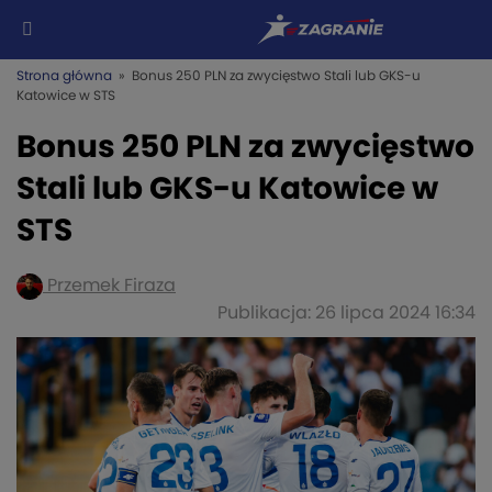
Strona główna
» Bonus 250 PLN za zwycięstwo Stali lub GKS-u
Katowice w STS
Bonus 250 PLN za zwycięstwo
Stali lub GKS-u Katowice w
STS
Przemek Firaza
Publikacja: 26 lipca 2024 16:34