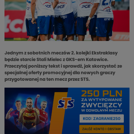
Jednym z sobotnich meczów 2. kolejki Ekstraklasy
będzie starcie Stali Mielec z GKS-em Katowice.
Przeczytaj poniższy tekst i sprawdź, jak skorzystać ze
specjalnej oferty promocyjnej dla nowych graczy
przygotowanej na ten mecz przez STS.