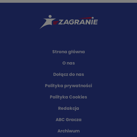
Strona główna
O nas
Dołącz do nas
Polityka prywatności
Polityka Cookies
Redakcja
ABC Gracza
Archiwum