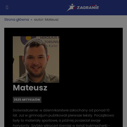
Strona główna
» autor: Mateusz
Mateusz
2525 ARTYKUŁÓW
Doświadczenie: w dziennikarstwie zakochany od ponad 10
lat. Już w gimnazjum publikował pierwsze teksty. Początkowo
były to materiały sportowe, a później poszerzał swoje
horyzonty. Szybko wkroczył również w świat bukmacherki -