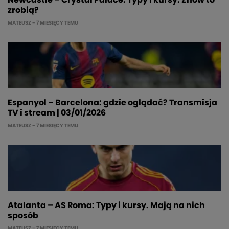
Newcastle – Crystal Palace: Typy i kursy. Znów to
zrobią?
MATEUSZ
- 7 MIESIĘCY TEMU
Espanyol – Barcelona: gdzie oglądać? Transmisja
TV i stream | 03/01/2026
MATEUSZ
- 7 MIESIĘCY TEMU
Atalanta – AS Roma: Typy i kursy. Mają na nich
sposób
MATEUSZ
- 7 MIESIĘCY TEMU