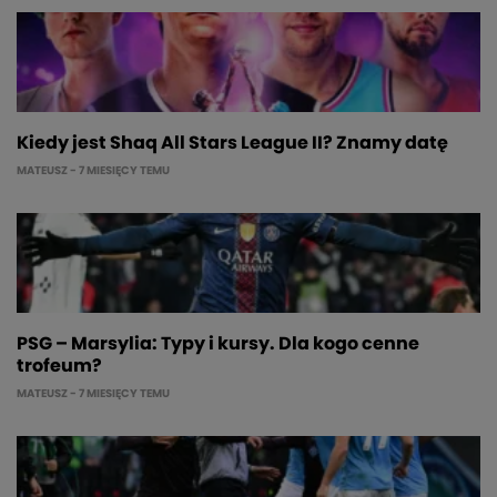
Kiedy jest Shaq All Stars League II? Znamy datę
MATEUSZ
- 7 MIESIĘCY TEMU
PSG – Marsylia: Typy i kursy. Dla kogo cenne
trofeum?
MATEUSZ
- 7 MIESIĘCY TEMU