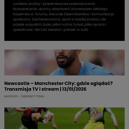
uwielbia analizy i przedmeczowe przewidywania.
Wykształcenie: dumny absolwent Uniwersytetu Mikołaja
Kopernika w Toruniu, kierunek Dziennikarstwo i komunikacja
społeczna. Zainteresowania: sport w każdej postaci, ale
przede wszystkim żużel, piłka nożna, futsal, piłka ręczna i
speedrower. Nie lubi siedzieć i patrzeć w sufit.
Newcastle – Manchester City: gdzie oglądać?
Transmisja TV i stream | 13/01/2026
MATEUSZ
- 7 MIESIĘCY TEMU