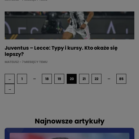
Juventus – Lecce: Typy i kursy. Kto okaże się
lepszy?
MATEUSZ
- 7 MIESIĘCY TEMU
…
…
←
1
18
19
20
21
22
85
→
Najnowsze artykuły