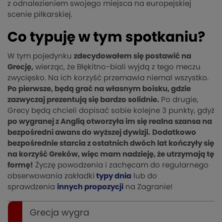
z odnalezieniem swojego miejsca na europejskiej
scenie piłkarskiej.
Co typuję w tym spotkaniu?
W tym pojedynku
zdecydowałem się postawić na
Grecję,
wierząc, że Błękitno-biali wyjdą z tego meczu
zwycięsko. Na ich korzyść przemawia niemal wszystko.
Po pierwsze, będą grać na własnym boisku, gdzie
zazwyczaj prezentują się bardzo solidnie.
Po drugie,
Grecy będą chcieli dopisać sobie kolejne 3 punkty, gdyż
po wygranej z Anglią otworzyła im się realna szansa na
bezpośredni awans do wyższej dywizji.
Dodatkowo
bezpośrednie starcia z ostatnich dwóch lat kończyły się
na korzyść Greków, więc mam nadzieję, że utrzymają tę
formę!
Życzę powodzenia i zachęcam do regularnego
obserwowania zakładki
typy dnia
lub do
sprawdzenia
innych propozycji
na Zagranie!
Grecja wygra