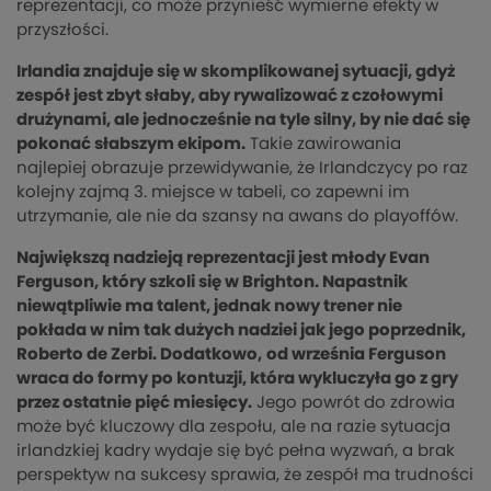
reprezentacji, co może przynieść wymierne efekty w
przyszłości.
Irlandia znajduje się w skomplikowanej sytuacji, gdyż
zespół jest zbyt słaby, aby rywalizować z czołowymi
drużynami, ale jednocześnie na tyle silny, by nie dać się
pokonać słabszym ekipom.
Takie zawirowania
najlepiej obrazuje przewidywanie, że Irlandczycy po raz
kolejny zajmą 3. miejsce w tabeli, co zapewni im
utrzymanie, ale nie da szansy na awans do playoffów.
Największą nadzieją reprezentacji jest młody Evan
Ferguson, który szkoli się w Brighton. Napastnik
niewątpliwie ma talent, jednak nowy trener nie
pokłada w nim tak dużych nadziei jak jego poprzednik,
Roberto de Zerbi. Dodatkowo,
od września Ferguson
wraca do formy po kontuzji, która wykluczyła go z gry
przez ostatnie pięć miesięcy.
Jego powrót do zdrowia
może być kluczowy dla zespołu, ale na razie sytuacja
irlandzkiej kadry wydaje się być pełna wyzwań, a brak
perspektyw na sukcesy sprawia, że zespół ma trudności