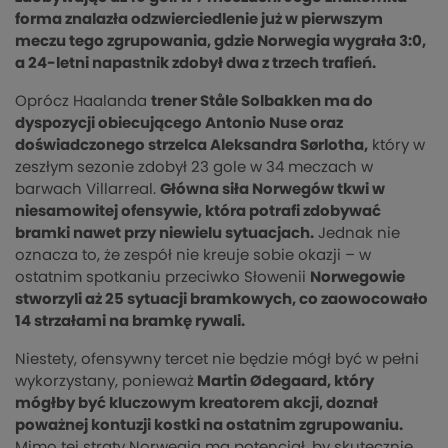
forma znalazła odzwierciedlenie już w pierwszym
meczu tego zgrupowania, gdzie Norwegia wygrała 3:0,
a 24-letni napastnik zdobył dwa z trzech trafień.
Oprócz Haalanda
trener Ståle Solbakken ma do
dyspozycji obiecującego Antonio Nuse oraz
doświadczonego strzelca Aleksandra Sørlotha,
który w
zeszłym sezonie zdobył 23 gole w 34 meczach w
barwach Villarreal.
Główna siła Norwegów tkwi w
niesamowitej ofensywie, która potrafi zdobywać
bramki nawet przy niewielu sytuacjach.
Jednak nie
oznacza to, że zespół nie kreuje sobie okazji – w
ostatnim spotkaniu przeciwko Słowenii
Norwegowie
stworzyli aż 25 sytuacji bramkowych, co zaowocowało
14 strzałami na bramkę rywali.
Niestety, ofensywny tercet nie będzie mógł być w pełni
wykorzystany, ponieważ
Martin Ødegaard, który
mógłby być kluczowym kreatorem akcji, doznał
poważnej kontuzji kostki na ostatnim zgrupowaniu.
Mimo tej straty Norwegia ma potencjał, by skutecznie