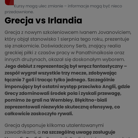
Kursy mogą ulec zmianie – informacje mogą być nieco
przedawnione.
Grecja vs Irlandia
Grecja z nowym szkoleniowcem Ivanem Jovanoviciem,
który objął stanowisko 1 sierpnia tego roku, prezentuje
się znakomicie. Doświadczony Serb, znający realia
greckiej piłki z czasów pracy w Panathinaikosie oraz
innych drużynach, okazał się doskonałym wyborem.
Jego debiut z reprezentacją był wręcz fantastyczny –
zespół wygrał wszystkie trzy mecze, zdobywając
łącznie 7 goli i tracąc tylko jednego. Szczególnie
imponujący był ostatni występ przeciwko Anglii, gdzie
Grecy zdominowali środek pola i zyskali przewagę,
pomimo że grali na Wembley. Błękitno-biali
zaprezentowali niezwykle skuteczną ofensywę, co
całkowicie zaskoczyło rywali.
Grecja dysponuje kilkoma utalentowanymi
zawodnikami, a
na szczególną uwagę zasługuje