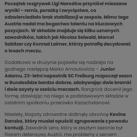
Początek rozgrywek Ligi Narodów przyniósł mieszane
wyniki – remis, porażkę i zwycięstwo, co
odzwierciedlało brak stabilizacji w zespole. Mimo tego
Austria nadal ma bogactwo talentu na kluczowych
pozycjach.
W składzie znajduje się kilku uznanych
zawodników, takich jak Nicolas Seiwald, Marcel
Sabitzer czy Konrad Laimer, którzy potrafią decydować
o losach meczu.
Dodatkowo w drużynie pojawiła się nadzieja na
godnego następcę Marko Arnautovicia –
Junior
Adamu. 23-letni napastnik SC Freiburg rozpoczął sezon
w Bundeslidze bardzo dobrze, zdobywając dwie bramki
i dwie asysty w sześciu meczach.
Rangnick docenił jego
formę, stawiając na niego w podstawowym składzie w
ostatnim spotkaniu przeciwko Kazachstanowi.
Niestety, kłopoty zdrowotne dotknęły obrońcę
Kevina
Danska
,
który musiał opuścić zgrupowanie z powodu
kontuzji.
Zawodnik Lens, który w zeszłym sezonie był
filarem defensywy Austrii, ma problemy z sercem