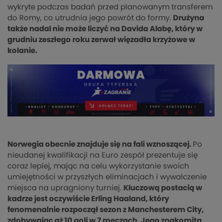
wykryte podczas badań przed planowanym transferem
do Romy, co utrudnia jego powrót do formy.
Drużyna
także nadal nie może liczyć na Davida Alabę, który w
grudniu zeszłego roku zerwał więzadła krzyżowe w
kolanie.
Norwegia obecnie znajduje się na fali wznoszącej.
Po
nieudanej kwalifikacji na Euro zespół prezentuje się
coraz lepiej, mając na celu wykorzystanie swoich
umiejętności w przyszłych eliminacjach i wywalczenie
miejsca na upragniony turniej.
Kluczową postacią w
kadrze jest oczywiście Erling Haaland, który
fenomenalnie rozpoczął sezon z Manchesterem City,
zdobywając aż 10 goli w 7 meczach. Jego znakomita