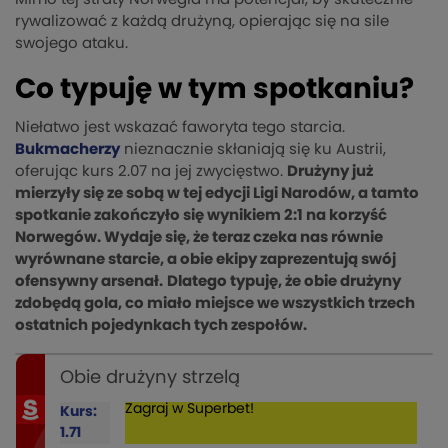
rywalizować z każdą drużyną, opierając się na sile
swojego ataku.
Co typuję w tym spotkaniu?
Niełatwo jest wskazać faworyta tego starcia.
Bukmacherzy
nieznacznie skłaniają się ku Austrii,
oferując kurs 2.07 na jej zwycięstwo.
Drużyny już
mierzyły się ze sobą w tej edycji Ligi Narodów, a tamto
spotkanie zakończyło się wynikiem 2:1 na korzyść
Norwegów. Wydaje się, że teraz czeka nas równie
wyrównane starcie, a obie ekipy zaprezentują swój
ofensywny arsenał.
Dlatego typuję, że obie drużyny
zdobędą gola, co miało miejsce we wszystkich trzech
ostatnich pojedynkach tych zespołów.
Obie drużyny strzelą
Zagraj w Superbet!
Kurs:
1.71