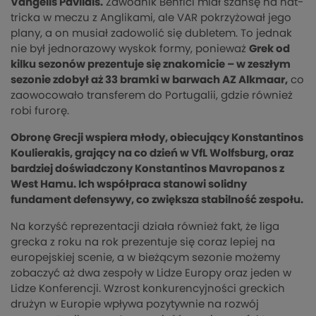
Vangelis Pavlidis.
Zawodnik Benfici miał szansę na hat-
tricka w meczu z Anglikami, ale VAR pokrzyżował jego
plany, a on musiał zadowolić się dubletem. To jednak
nie był jednorazowy wyskok formy, ponieważ
Grek od
kilku sezonów prezentuje się znakomicie – w zeszłym
sezonie zdobył aż 33 bramki w barwach AZ Alkmaar,
co
zaowocowało transferem do Portugalii, gdzie również
robi furorę.
Obronę Grecji wspiera młody, obiecujący Konstantinos
Koulierakis, grający na co dzień w VfL Wolfsburg, oraz
bardziej doświadczony Konstantinos Mavropanos z
West Hamu. Ich współpraca stanowi solidny
fundament defensywy, co zwiększa stabilność zespołu.
Na korzyść reprezentacji działa również fakt, że liga
grecka z roku na rok prezentuje się coraz lepiej na
europejskiej scenie, a w bieżącym sezonie możemy
zobaczyć aż dwa zespoły w Lidze Europy oraz jeden w
Lidze Konferencji. Wzrost konkurencyjności greckich
drużyn w Europie wpływa pozytywnie na rozwój