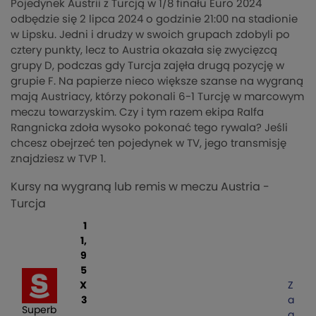
Pojedynek Austrii z Turcją w 1/8 finału Euro 2024
odbędzie się 2 lipca 2024 o godzinie 21:00 na stadionie
w Lipsku. Jedni i drudzy w swoich grupach zdobyli po
cztery punkty, lecz to Austria okazała się zwycięzcą
grupy D, podczas gdy Turcja zajęła drugą pozycję w
grupie F. Na papierze nieco większe szanse na wygraną
mają Austriacy, którzy pokonali 6-1 Turcję w marcowym
meczu towarzyskim. Czy i tym razem ekipa Ralfa
Rangnicka zdoła wysoko pokonać tego rywala? Jeśli
chcesz obejrzeć ten pojedynek w TV, jego transmisję
znajdziesz w TVP 1.
Kursy na wygraną lub remis w meczu Austria -
Turcja
1
1,
9
5
X
Z
3
a
Superb
,
g