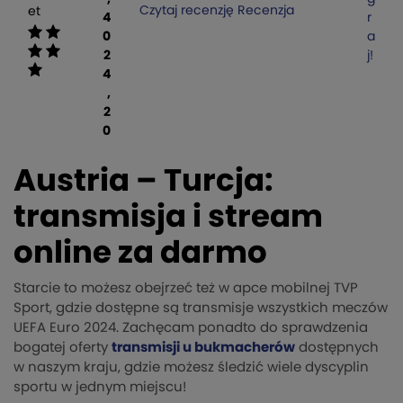
Czytaj recenzję
Recenzja
et
4
r
0
a
2
j!
4
,
2
0
Austria – Turcja:
transmisja i stream
online za darmo
Starcie to możesz obejrzeć też w apce mobilnej TVP
Sport, gdzie dostępne są transmisje wszystkich meczów
UEFA Euro 2024. Zachęcam ponadto do sprawdzenia
bogatej oferty
transmisji u bukmacherów
dostępnych
w naszym kraju, gdzie możesz śledzić wiele dyscyplin
sportu w jednym miejscu!