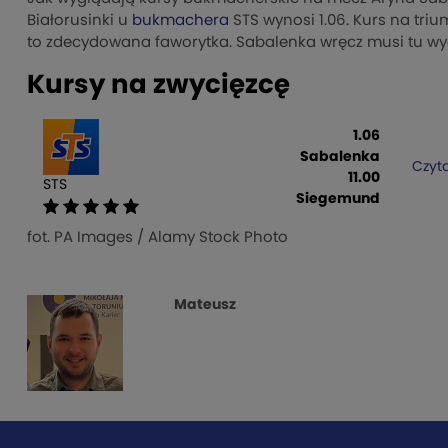
Białorusinki u
bukmachera
STS wynosi 1.06. Kurs na tri
to zdecydowana faworytka. Sabalenka wręcz musi tu wy
Kursy na zwycięzcę
1.06
Sabalenka
Czyta
11.00
STS
Siegemund
fot. PA Images / Alamy Stock Photo
Mateusz