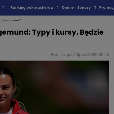
Ranking bukmacherów
Opinie
Bonusy
Promoc
dzie spacerek?
gemund: Typy i kursy. Będzie
Publikacja: 7 lipca 2025 20:20