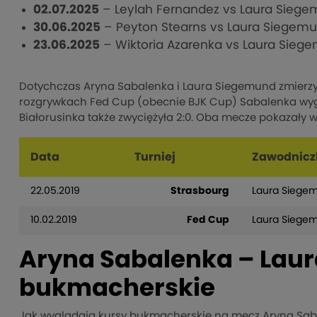
02.07.2025
– Leylah Fernandez vs Laura Sieg
30.06.2025
– Peyton Stearns vs Laura Siegem
23.06.2025
– Wiktoria Azarenka vs Laura Sieg
Dotychczas Aryna Sabalenka i Laura Siegemund zmierzyły
rozgrywkach Fed Cup (obecnie BJK Cup) Sabalenka wygra
Białorusinka także zwyciężyła 2:0. Oba mecze pokazały w
Data
Turniej
Zawodnicz
22.05.2019
Strasbourg
Laura Siege
10.02.2019
Fed Cup
Laura Siege
Aryna Sabalenka – Laur
bukmacherskie
Jak wyglądają kursy bukmacherskie na mecz Aryna Sa