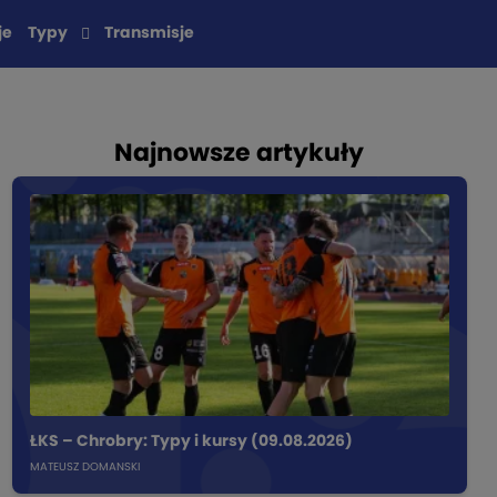
je
Typy
Transmisje
Najnowsze artykuły
ŁKS – Chrobry: Typy i kursy (09.08.2026)
MATEUSZ DOMANSKI