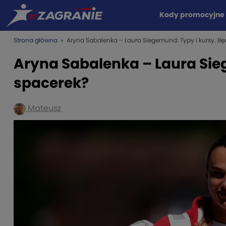
Kody promocyjne
Strona główna
» Aryna Sabalenka – Laura Siegemund: Typy i kursy. Bę
Aryna Sabalenka – Laura Sie
spacerek?
Mateusz