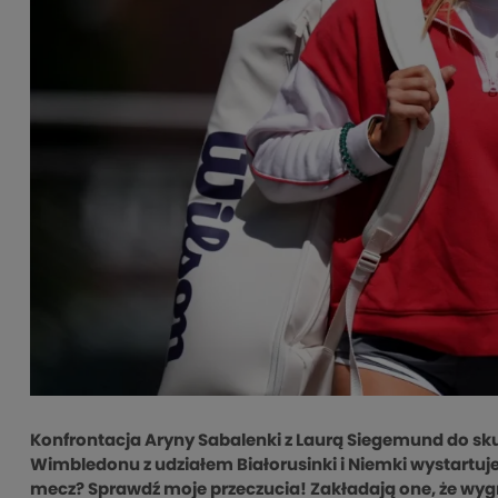
Konfrontacja Aryny Sabalenki z Laurą Siegemund do skutk
Wimbledonu z udziałem Białorusinki i Niemki wystartuje 
mecz? Sprawdź moje przeczucia! Zakładają one, że wygra