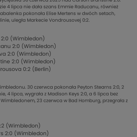
cięstwa 30 czerwca 2025 nad Carson Branstine 2:0.
ndzie 4 lipca nie dała szans Emmie Raducanu, również
, Sabalenka pokonała Elise Mertens w dwóch setach,
linie, uległa Markecie Vondrousovej 0:2.
s 2:0 (Wimbledon)
anu 2:0 (Wimbledon)
va 2:0 (Wimbledon)
tine 2:0 (Wimbledon)
ousova 0:2 (Berlin)
mbledonu. 30 czerwca pokonała Peyton Stearns 2:0, 2
e, 4 lipca, wygrała z Madison Keys 2:0, a 6 lipca bez
ed Wimbledonem, 23 czerwca w Bad Homburg, przegrała z
0:2 (Wimbledon)
s 2:0 (Wimbledon)