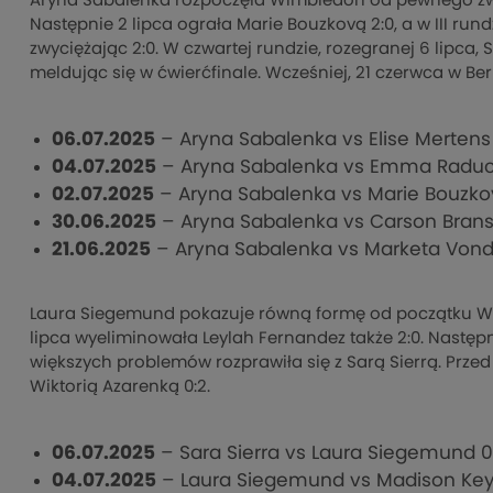
Aryna Sabalenka rozpoczęła Wimbledon od pewnego zwy
Następnie 2 lipca ograła Marie Bouzkovą 2:0, a w III ru
zwyciężając 2:0. W czwartej rundzie, rozegranej 6 lipca
meldując się w ćwierćfinale. Wcześniej, 21 czerwca w Ber
06.07.2025
– Aryna Sabalenka vs Elise Merten
04.07.2025
– Aryna Sabalenka vs Emma Raduc
02.07.2025
– Aryna Sabalenka vs Marie Bouzko
30.06.2025
– Aryna Sabalenka vs Carson Brans
21.06.2025
– Aryna Sabalenka vs Marketa Vondr
Laura Siegemund pokazuje równą formę od początku Wi
lipca wyeliminowała Leylah Fernandez także 2:0. Następni
większych problemów rozprawiła się z Sarą Sierrą. Prz
Wiktorią Azarenką 0:2.
06.07.2025
– Sara Sierra vs Laura Siegemund 
04.07.2025
– Laura Siegemund vs Madison Key