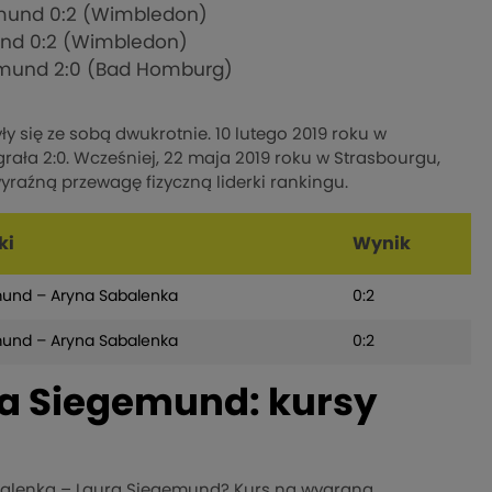
emund 0:2 (Wimbledon)
und 0:2 (Wimbledon)
emund 2:0 (Bad Homburg)
 się ze sobą dwukrotnie. 10 lutego 2019 roku w
ła 2:0. Wcześniej, 22 maja 2019 roku w Strasbourgu,
yraźną przewagę fizyczną liderki rankingu.
ki
Wynik
mund – Aryna Sabalenka
0:2
mund – Aryna Sabalenka
0:2
a Siegemund: kursy
balenka – Laura Siegemund? Kurs na wygraną