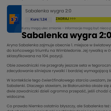
Sabalenka wygra 2:0
ZAGRAJ >>>
Kurs: 1.24
Kursy mogą ulec zmianie – informacje mogą być nieco 
Sabalenka wygra 2:0
Aryna Sabalenka zajmuje obecnie 1. miejsce w światow
do końcowego triumfu na Wimbledonie. Jej rywalką w ć
sklasyfikowana na 104. pozycji.
Obie zawodniczki nie przegrały jeszcze seta w tegoroczn
zdecydowanie silniejsze rywalki i bardziej wymagającą ś
W kontekście tego ćwierćfinałowego starcia uważam, że
Sabalenki. Dlaczego stawiam, że Białorusinka okaże si
dwie zawodniczki dzieli ogromna przepaść, jeśli chodzi o 
widoczne.
Co prawda Niemka ostatnio błyszczy, ale Sabalenka też n