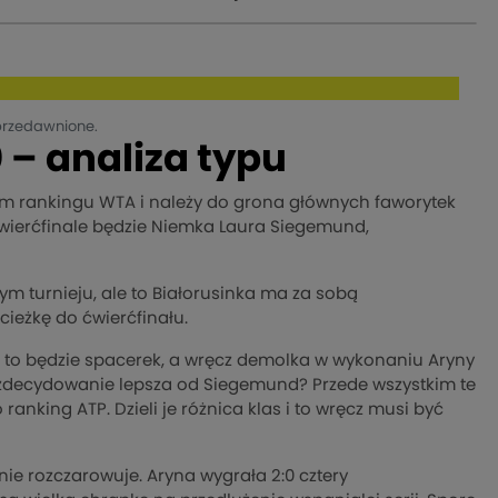
przedawnione.
 – analiza typu
ym rankingu WTA i należy do grona głównych faworytek
wierćfinale będzie Niemka Laura Siegemund,
ym turnieju, ale to Białorusinka ma za sobą
cieżkę do ćwierćfinału.
 to będzie spacerek, a wręcz demolka w wykonaniu Aryny
ę zdecydowanie lepsza od Siegemund? Przede wszystkim te
ranking ATP. Dzieli je różnica klas i to wręcz musi być
ie rozczarowuje. Aryna wygrała 2:0 cztery