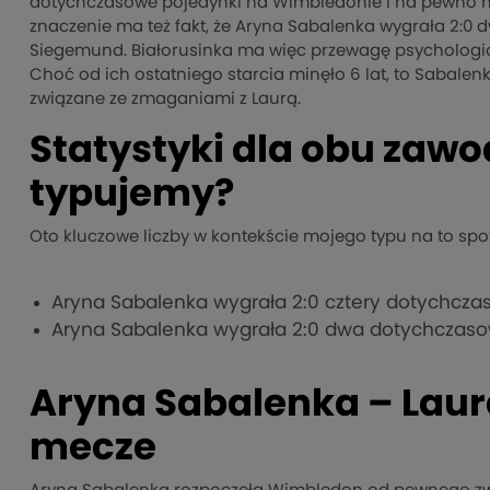
dotychczasowe pojedynki na Wimbledonie i na pewno ma 
znaczenie ma też fakt, że Aryna Sabalenka wygrała 2:0
Siegemund. Białorusinka ma więc przewagę psychologic
Choć od ich ostatniego starcia minęło 6 lat, to Sabale
związane ze zmaganiami z Laurą.
Statystyki dla obu zawo
typujemy?
Oto kluczowe liczby w kontekście mojego typu na to spo
Aryna Sabalenka wygrała 2:0 cztery dotychcz
Aryna Sabalenka wygrała 2:0 dwa dotychczaso
Aryna Sabalenka – Laur
mecze