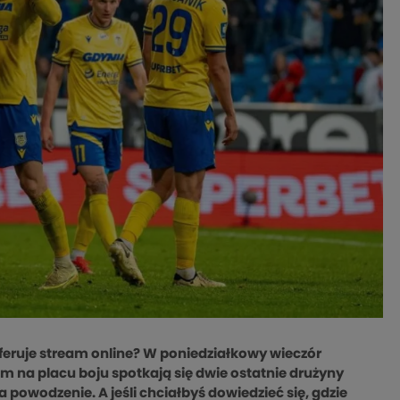
oferuje stream online? W poniedziałkowy wieczór
 nim na placu boju spotkają się dwie ostatnie drużyny
powodzenie. A jeśli chciałbyś dowiedzieć się, gdzie