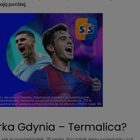
ają poniżej.
Arka Gdynia – Termalica?
ię w poniedziałek, 18 maja. Początek tego pojedynku już