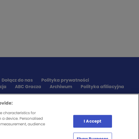
Dołącz do nas
Polityka prywatności
cja
ABC Gracza
Archiwum
Polityka afiliacyjna
ovide:
 characteristics for
n a device. Personalised
I Accept
nt measurement, audience