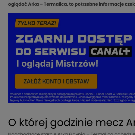
oglądać Arka – Termalica, to potrzebne informacje czek
O której godzinie mecz 
Nadchodzące starcie Arka Gdynia – Termalica odbędzie s