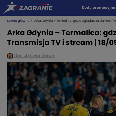
Kody promocyjne
Strona główna
» Arka Gdynia – Termalica: gdzie oglądać za darmo? Tra
Arka Gdynia – Termalica: gd
Transmisja TV i stream | 18/
Daniel Lewandowski