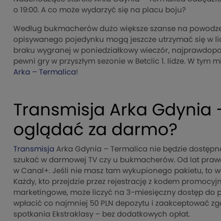
o 19:00. A co może wydarzyć się na placu boju?
Według bukmacherów dużo większe szanse na powodzeni
opisywanego pojedynku mogą jeszcze utrzymać się w lidz
braku wygranej w poniedziałkowy wieczór, najprawdopo
pewni gry w przyszłym sezonie w Betclic 1. lidze. W tym
Arka – Termalica
!
Transmisja Arka Gdynia 
oglądać za darmo?
Transmisja
Arka Gdynia – Termalica nie będzie dostępn
szukać w darmowej TV czy u bukmacherów. Od lat prawa
w Canal+. Jeśli nie masz tam wykupionego pakietu, to w
Każdy, kto przejdzie przez rejestrację z kodem promocy
marketingowe, może liczyć na 3-miesięczny dostęp do pak
wpłacić co najmniej 50 PLN depozytu i zaakceptować zg
spotkania Ekstraklasy – bez dodatkowych opłat.