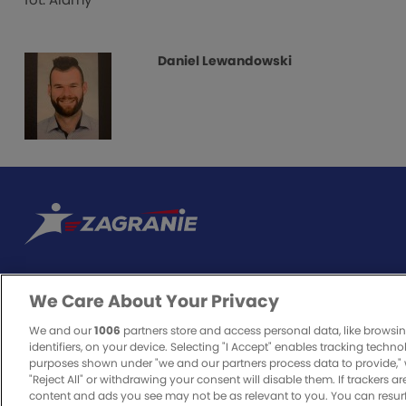
fot. Alamy
Daniel Lewandowski
We Care About Your Privacy
ODPOWIEDZIALNA GRA
We and our
1006
partners store and access personal data, like browsi
identifiers, on your device. Selecting "I Accept" enables tracking techno
purposes shown under "we and our partners process data to provide," 
"Reject All" or withdrawing your consent will disable them. If trackers a
Zakłady bukmacherskie to legalna rozrywka. O to, czy będzie bezpieczn
content and ads you see may not be as relevant to you. You can resur