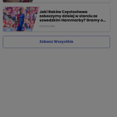
Jaki Raków Częstochowa
zobaczymy dzisiaj w starciu ze
szwedzkim Hammarby? Gramy o
205 PLN!
PIOTR KOZIEL
Zobacz Wszystkie