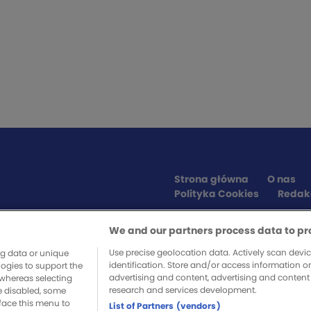
Strona główna
O nas
Polityka Cookies
Redak
We and our partners process data to pr
SPONSORZY SERWISU
Use precise geolocation data. Actively scan device
ng data or unique
identification. Store and/or access information o
logies to support the
advertising and content, advertising and conte
whereas selecting
research and services development.
re disabled, some
a, musisz zadbać sam, obstawiając
face this menu to
List of Partners (vendors)