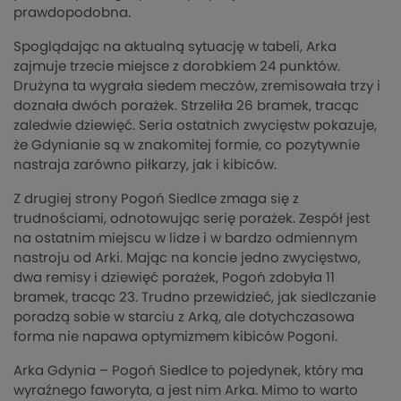
prawdopodobna.
Spoglądając na aktualną sytuację w tabeli, Arka
zajmuje trzecie miejsce z dorobkiem 24 punktów.
Drużyna ta wygrała siedem meczów, zremisowała trzy i
doznała dwóch porażek. Strzeliła 26 bramek, tracąc
zaledwie dziewięć. Seria ostatnich zwycięstw pokazuje,
że Gdynianie są w znakomitej formie, co pozytywnie
nastraja zarówno piłkarzy, jak i kibiców.
Z drugiej strony Pogoń Siedlce zmaga się z
trudnościami, odnotowując serię porażek. Zespół jest
na ostatnim miejscu w lidze i w bardzo odmiennym
nastroju od Arki. Mając na koncie jedno zwycięstwo,
dwa remisy i dziewięć porażek, Pogoń zdobyła 11
bramek, tracąc 23. Trudno przewidzieć, jak siedlczanie
poradzą sobie w starciu z Arką, ale dotychczasowa
forma nie napawa optymizmem kibiców Pogoni.
Arka Gdynia – Pogoń Siedlce to pojedynek, który ma
wyraźnego faworyta, a jest nim Arka. Mimo to warto