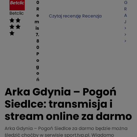
0
G
R
R
Betclic
e
A
Czytaj recenzję
Recenzja
m
J
is
>
7.
>
8
>
0
P
o
g
o
ń
Arka Gdynia – Pogoń
Siedlce: transmisja i
stream online za darmo
Arka Gdynia – Pogoń Siedlce za darmo będzie można
śledzić choćby w serwisie sport.tvp.pl. Wiadomo