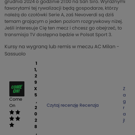
grudnia 2024 o godzinie 21:00 na San Siro. Wyraźnymi
faworytami tej rywalizacji będą gospodarze, którzy
należą do czołówki Serie A, zaś Nevoverdi są dziś
temam grającym o jeden poziom rozgrywkowy niżej.
Jeśli interesuje Cię ten mecz i chcesz go obejrzeć, to
transmisja TV dostępna będzie w Polsat Sport 3.
Kursy na wygraną lub remis w meczu AC Milan -
Sassuolo
1
1,
2
9
X
Z
5
a
Come
,
g
Czytaj recenzję
Recenzja
On
2
r
0
a
2
j!
8
,