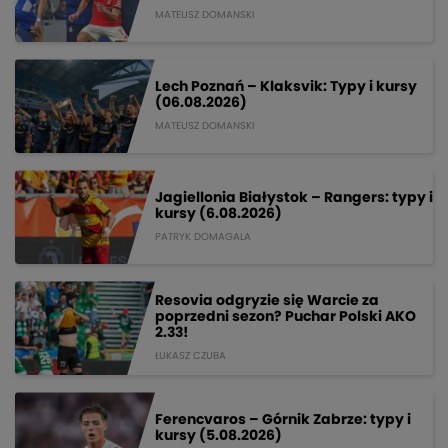
MATEUSZ DOMANSKI
Lech Poznań – Klaksvik: Typy i kursy
(06.08.2026)
MATEUSZ DOMANSKI
Jagiellonia Białystok – Rangers: typy i
kursy (6.08.2026)
PATRYK DOMAGALA
Resovia odgryzie się Warcie za
poprzedni sezon? Puchar Polski AKO
2.33!
ŁUKASZ CZUBA
Ferencvaros – Górnik Zabrze: typy i
kursy (5.08.2026)