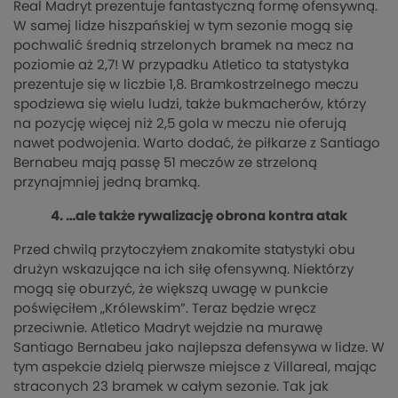
Real Madryt prezentuje fantastyczną formę ofensywną.
W samej lidze hiszpańskiej w tym sezonie mogą się
pochwalić średnią strzelonych bramek na mecz na
poziomie aż 2,7! W przypadku Atletico ta statystyka
prezentuje się w liczbie 1,8. Bramkostrzelnego meczu
spodziewa się wielu ludzi, także bukmacherów, którzy
na pozycję więcej niż 2,5 gola w meczu nie oferują
nawet podwojenia. Warto dodać, że piłkarze z Santiago
Bernabeu mają passę 51 meczów ze strzeloną
przynajmniej jedną bramką.
4. …ale także rywalizację obrona kontra atak
Przed chwilą przytoczyłem znakomite statystyki obu
drużyn wskazujące na ich siłę ofensywną. Niektórzy
mogą się oburzyć, że większą uwagę w punkcie
poświęciłem „Królewskim”. Teraz będzie wręcz
przeciwnie. Atletico Madryt wejdzie na murawę
Santiago Bernabeu jako najlepsza defensywa w lidze. W
tym aspekcie dzielą pierwsze miejsce z Villareal, mając
straconych 23 bramek w całym sezonie. Tak jak