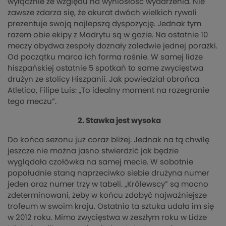
wyłącznie ze względu na wyniosłość wydarzenia. Nie
zawsze zdarza się, że akurat dwóch wielkich rywali
prezentuje swoją najlepszą dyspozycję. Jednak tym
razem obie ekipy z Madrytu są w gazie. Na ostatnie 10
meczy obydwa zespoły doznały zaledwie jednej porażki.
Od początku marca ich forma rośnie. W samej lidze
hiszpańskiej ostatnie 5 spotkań to same zwycięstwa
drużyn ze stolicy Hiszpanii. Jak powiedział obrońca
Atletico, Filipe Luis: „To idealny moment na rozegranie
tego meczu”.
2. Stawka jest wysoka
Do końca sezonu już coraz bliżej. Jednak na tą chwilę
jeszcze nie można jasno stwierdzić jak będzie
wyglądała czołówka na samej mecie. W sobotnie
popołudnie staną naprzeciwko siebie drużyna numer
jeden oraz numer trzy w tabeli. „Królewscy” są mocno
zdeterminowani, żeby w końcu zdobyć najważniejsze
trofeum w swoim kraju. Ostatnio ta sztuka udała im się
w 2012 roku. Mimo zwycięstwa w zeszłym roku w Lidze