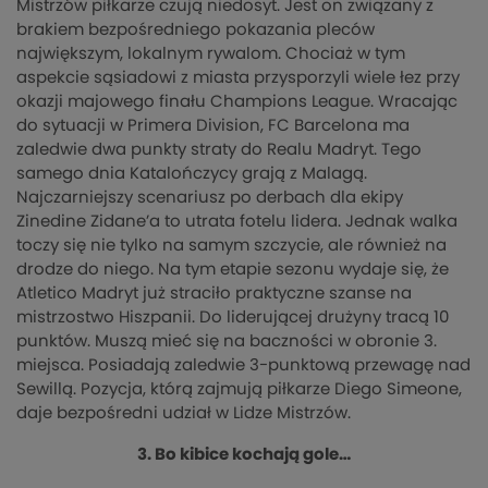
Mistrzów piłkarze czują niedosyt. Jest on związany z
brakiem bezpośredniego pokazania pleców
największym, lokalnym rywalom. Chociaż w tym
aspekcie sąsiadowi z miasta przysporzyli wiele łez przy
okazji majowego finału Champions League. Wracając
do sytuacji w Primera Division, FC Barcelona ma
zaledwie dwa punkty straty do Realu Madryt. Tego
samego dnia Katalończycy grają z Malagą.
Najczarniejszy scenariusz po derbach dla ekipy
Zinedine Zidane’a to utrata fotelu lidera. Jednak walka
toczy się nie tylko na samym szczycie, ale również na
drodze do niego. Na tym etapie sezonu wydaje się, że
Atletico Madryt już straciło praktyczne szanse na
mistrzostwo Hiszpanii. Do liderującej drużyny tracą 10
punktów. Muszą mieć się na baczności w obronie 3.
miejsca. Posiadają zaledwie 3-punktową przewagę nad
Sewillą. Pozycja, którą zajmują piłkarze Diego Simeone,
daje bezpośredni udział w Lidze Mistrzów.
3. Bo kibice kochają gole…