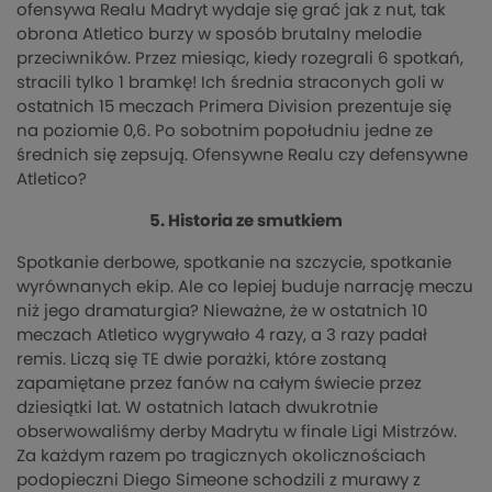
ofensywa Realu Madryt wydaje się grać jak z nut, tak
obrona Atletico burzy w sposób brutalny melodie
przeciwników. Przez miesiąc, kiedy rozegrali 6 spotkań,
stracili tylko 1 bramkę! Ich średnia straconych goli w
ostatnich 15 meczach Primera Division prezentuje się
na poziomie 0,6. Po sobotnim popołudniu jedne ze
średnich się zepsują. Ofensywne Realu czy defensywne
Atletico?
5. Historia ze smutkiem
Spotkanie derbowe, spotkanie na szczycie, spotkanie
wyrównanych ekip. Ale co lepiej buduje narrację meczu
niż jego dramaturgia? Nieważne, że w ostatnich 10
meczach Atletico wygrywało 4 razy, a 3 razy padał
remis. Liczą się TE dwie porażki, które zostaną
zapamiętane przez fanów na całym świecie przez
dziesiątki lat. W ostatnich latach dwukrotnie
obserwowaliśmy derby Madrytu w finale Ligi Mistrzów.
Za każdym razem po tragicznych okolicznościach
podopieczni Diego Simeone schodzili z murawy z