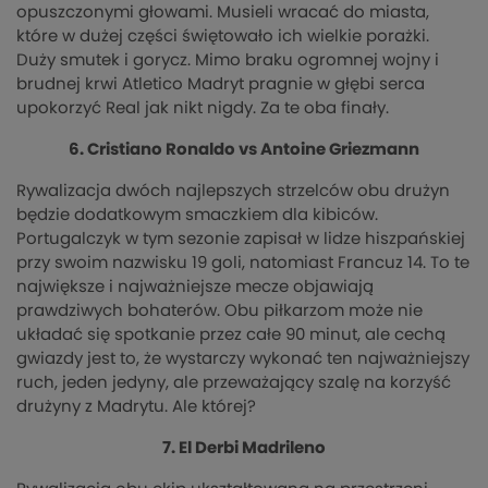
opuszczonymi głowami. Musieli wracać do miasta,
które w dużej części świętowało ich wielkie porażki.
Duży smutek i gorycz. Mimo braku ogromnej wojny i
brudnej krwi Atletico Madryt pragnie w głębi serca
upokorzyć Real jak nikt nigdy. Za te oba finały.
6. Cristiano Ronaldo vs Antoine Griezmann
Rywalizacja dwóch najlepszych strzelców obu drużyn
będzie dodatkowym smaczkiem dla kibiców.
Portugalczyk w tym sezonie zapisał w lidze hiszpańskiej
przy swoim nazwisku 19 goli, natomiast Francuz 14. To te
największe i najważniejsze mecze objawiają
prawdziwych bohaterów. Obu piłkarzom może nie
układać się spotkanie przez całe 90 minut, ale cechą
gwiazdy jest to, że wystarczy wykonać ten najważniejszy
ruch, jeden jedyny, ale przeważający szalę na korzyść
drużyny z Madrytu. Ale której?
7. El Derbi Madrileno