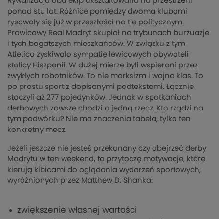
Rywalizacja obu ekip ukształtowana na przestrzeni
ponad stu lat. Różnice pomiędzy dwoma klubami
rysowały się już w przeszłości na tle politycznym.
Prawicowy Real Madryt skupiał na trybunach burżuazje
i tych bogatszych mieszkańców. W związku z tym
Atletico zyskiwało sympatię lewicowych obywateli
stolicy Hiszpanii. W dużej mierze byli wspierani przez
zwykłych robotników. To nie marksizm i wojna klas. To
po prostu sport z dopisanymi podtekstami. Łącznie
stoczyli aż 277 pojedynków. Jednak w spotkaniach
derbowych zawsze chodzi o jedną rzecz. Kto rządzi na
tym podwórku? Nie ma znaczenia tabela, tylko ten
konkretny mecz.
Jeżeli jeszcze nie jesteś przekonany czy obejrzeć derby
Madrytu w ten weekend, to przytoczę motywacje, które
kierują kibicami do oglądania wydarzeń sportowych,
wyróżnionych przez Matthew D. Shanka:
zwiększenie własnej wartości