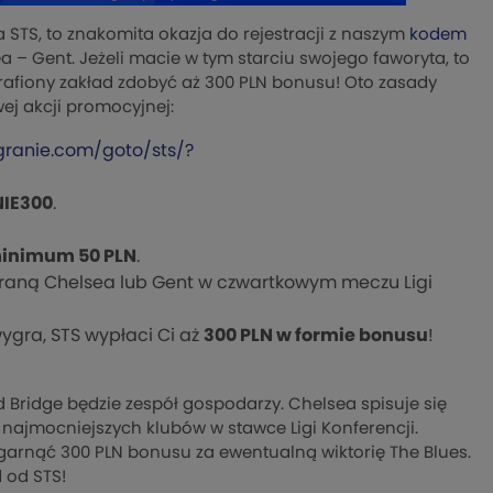
 STS, to znakomita okazja do rejestracji z naszym
kodem
 – Gent. Jeżeli macie w tym starciu swojego faworyta, to
trafiony zakład zdobyć aż 300 PLN bonusu! Oto zasady
wej akcji promocyjnej:
granie.com/goto/sts/?
IE300
.
inimum 50 PLN
.
raną Chelsea lub Gent w czwartkowym meczu Ligi
ygra, STS wypłaci Ci aż
300 PLN w formie bonusu
!
 Bridge będzie zespół gospodarzy. Chelsea spisuje się
 najmocniejszych klubów w stawce Ligi Konferencji.
zgarnąć 300 PLN bonusu za ewentualną wiktorię The Blues.
 od STS!