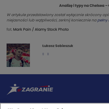
Analizę i typy na Chelsea –
W artykule przedstawiony został wyłącznie skrócony op
niejasności lub wątpliwości, zerknij koniecznie na
pełny
fot.
Mark Pain
/ Alamy Stock Photo
Łukasz Sobieszuk