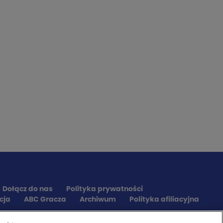
Dołącz do nas
Polityka prywatności
cja
ABC Gracza
Archiwum
Polityka afiliacyjna