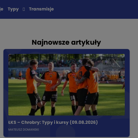
je
Typy
Transmisje
Najnowsze artykuły
ŁKS – Chrobry: Typy i kursy (09.08.2026)
MATEUSZ DOMANSKI