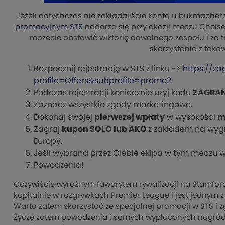
Jeżeli dotychczas nie zakładaliście konta u bukmachera
promocyjnym STS
nadarza się przy okazji meczu Chelsea
możecie obstawić wiktorię dowolnego zespołu i za 
skorzystania z tako
Rozpocznij rejestrację w STS z linku ->
https://za
profile=Offers&subprofile=promo2
Podczas rejestracji koniecznie użyj kodu
ZAGRAN
Zaznacz wszystkie zgody marketingowe.
Dokonaj swojej
pierwszej wpłaty
w wysokości
m
Zagraj
kupon SOLO lub AKO
z zakładem na wyg
Europy.
Jeśli wybrana przez Ciebie ekipa w tym meczu w
Powodzenia!
Oczywiście wyraźnym faworytem rywalizacji na Stamford
kapitalnie w rozgrywkach Premier League i jest jednym z
Warto zatem skorzystać ze specjalnej promocji w STS i 
Życzę zatem powodzenia i samych wypłaconych nagród