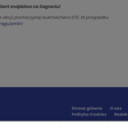
 Gent znajdziesz na Zagraniu!
is akcji promocyjnej bukmachera STS. W przypadku
 regulamin
!
Strona główna
O nas
Polityka Cookies
Redak