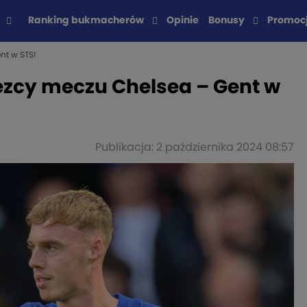
Ranking bukmacherów
Opinie
Bonusy
Promoc
nt w STS!
ęzcy meczu Chelsea – Gent w
Publikacja: 2 października 2024 08:57