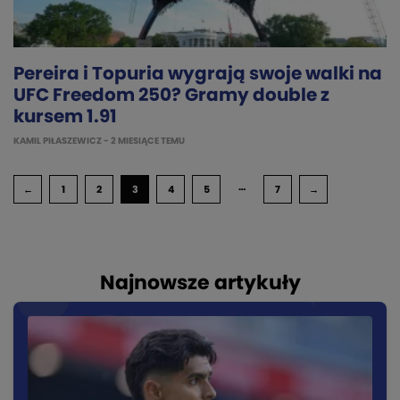
Pereira i Topuria wygrają swoje walki na
UFC Freedom 250? Gramy double z
kursem 1.91
KAMIL PIŁASZEWICZ
- 2 MIESIĄCE TEMU
…
←
1
2
3
4
5
7
→
Najnowsze artykuły