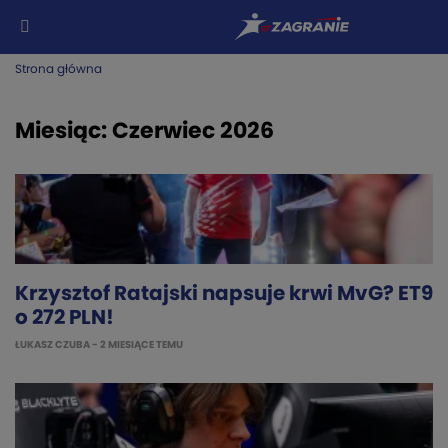
Strona główna
Miesiąc:
Czerwiec 2026
Krzysztof Ratajski napsuje krwi MvG? ET9
o 272 PLN!
ŁUKASZ CZUBA
- 2 MIESIĄCE TEMU