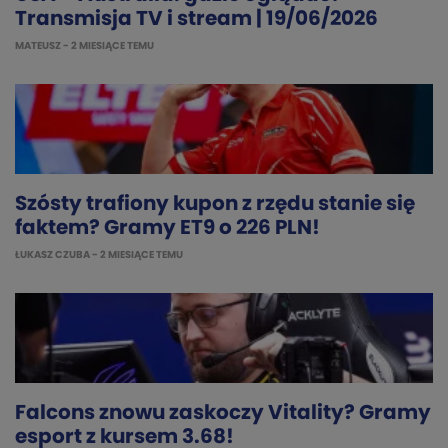
Transmisja TV i stream | 19/06/2026
MATEUSZ
- 2 MIESIĄCE TEMU
Szósty trafiony kupon z rzędu stanie się
faktem? Gramy ET9 o 226 PLN!
ŁUKASZ CZUBA
- 2 MIESIĄCE TEMU
Falcons znowu zaskoczy Vitality? Gramy
esport z kursem 3.68!