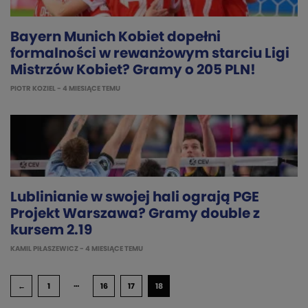
Bayern Munich Kobiet dopełni
formalności w rewanżowym starciu Ligi
Mistrzów Kobiet? Gramy o 205 PLN!
PIOTR KOZIEL
- 4 MIESIĄCE TEMU
Lublinianie w swojej hali ograją PGE
Projekt Warszawa? Gramy double z
kursem 2.19
KAMIL PIŁASZEWICZ
- 4 MIESIĄCE TEMU
…
←
1
16
17
18