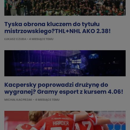
Tyska obrona kluczem do tytułu
mistrzowskiego?THL+NHL AKO 2.38!
ŁUKASZ CZUBA
- 4 MIESIĄCE TEMU
Kacpersky poprowadzi drużynę do
wygranej? Gramy esport z kursem 4.06!
MICHAŁ KACPRZAK
- 4 MIESIĄCE TEMU