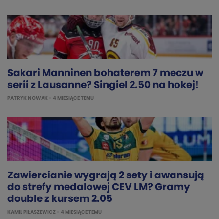
Sakari Manninen bohaterem 7 meczu w
serii z Lausanne? Singiel 2.50 na hokej!
PATRYK NOWAK
- 4 MIESIĄCE TEMU
Zawiercianie wygrają 2 sety i awansują
do strefy medalowej CEV LM? Gramy
double z kursem 2.05
KAMIL PIŁASZEWICZ
- 4 MIESIĄCE TEMU