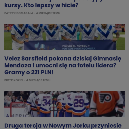
kursy. Kto lepszy w hicie?
PATRYK DOMAGALA
- 4 MIESIĄCE TEMU
Velez Sarsfield pokona dzisiaj Gimnasię
Mendoza i umocni się na fotelu lidera?
Gramy o 221 PLN!
PIOTR KOZIEL
- 4 MIESIĄCE TEMU
Druga tercja w Nowym Jorku przyniesie