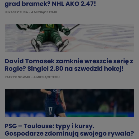
grad bramek? NHL AKO 2.47!
ŁUKASZ CZUBA
- 4 MIESIĄCE TEMU
David Tomasek zamknie wreszcie serię z
Rogle? Singiel 2.80 na szwedzki hokej!
PATRYK NOWAK
- 4 MIESIĄCE TEMU
PSG – Toulouse: typy i kursy.
Gospodarze zdominują swojego rywala?