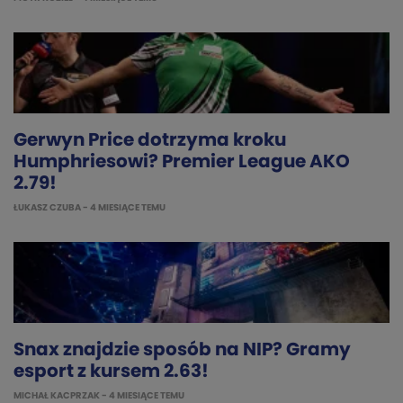
Gerwyn Price dotrzyma kroku
Humphriesowi? Premier League AKO
2.79!
ŁUKASZ CZUBA
- 4 MIESIĄCE TEMU
Snax znajdzie sposób na NIP? Gramy
esport z kursem 2.63!
MICHAŁ KACPRZAK
- 4 MIESIĄCE TEMU