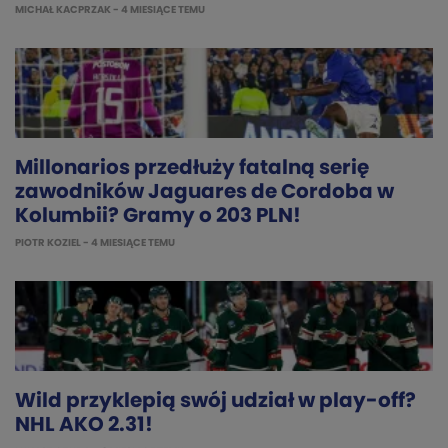
MICHAŁ KACPRZAK
- 4 MIESIĄCE TEMU
Millonarios przedłuży fatalną serię
zawodników Jaguares de Cordoba w
Kolumbii? Gramy o 203 PLN!
PIOTR KOZIEL
- 4 MIESIĄCE TEMU
Wild przyklepią swój udział w play-off?
NHL AKO 2.31!