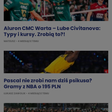
Aluron CMC Warta – Lube Civitanova:
Typy i kursy. Zrobią to?!
MATEUSZ
- 4 MIESIĄCE TEMU
Pascal nie zrobi nam dziś psikusa?
Gramy z NBA o 195 PLN
ŁUKASZ ZAWOLIK
- 4 MIESIĄCE TEMU