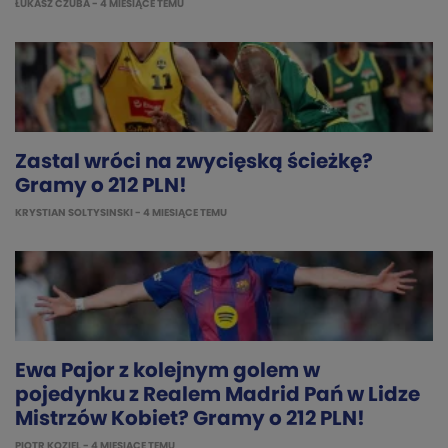
ŁUKASZ CZUBA
- 4 MIESIĄCE TEMU
Zastal wróci na zwycięską ścieżkę?
Gramy o 212 PLN!
KRYSTIAN SOLTYSINSKI
- 4 MIESIĄCE TEMU
Ewa Pajor z kolejnym golem w
pojedynku z Realem Madrid Pań w Lidze
Mistrzów Kobiet? Gramy o 212 PLN!
PIOTR KOZIEL
- 4 MIESIĄCE TEMU