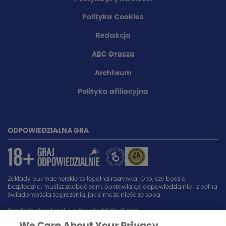
Polityka Cookies
Redakcja
ABC Gracza
Archiwum
Polityka afiliacyjna
ODPOWIEDZIALNA GRA
Zakłady bukmacherskie to legalna rozrywka. O to, czy będzie
bezpieczna, musisz zadbać sam, obstawiając odpowiedzialnie i z pełną
świadomością zagrożenia, jakie może nieść ze sobą.
Dowiedz się więcej o odpowiedzialnej grze.