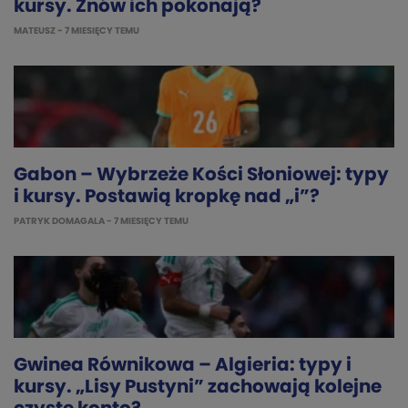
kursy. Znów ich pokonają?
MATEUSZ
- 7 MIESIĘCY TEMU
Gabon – Wybrzeże Kości Słoniowej: typy
i kursy. Postawią kropkę nad „i”?
PATRYK DOMAGALA
- 7 MIESIĘCY TEMU
Gwinea Równikowa – Algieria: typy i
kursy. „Lisy Pustyni” zachowają kolejne