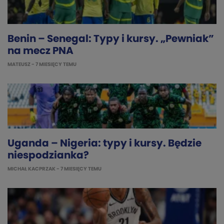
Benin – Senegal: Typy i kursy. „Pewniak”
na mecz PNA
MATEUSZ
- 7 MIESIĘCY TEMU
Uganda – Nigeria: typy i kursy. Będzie
niespodzianka?
MICHAŁ KACPRZAK
- 7 MIESIĘCY TEMU