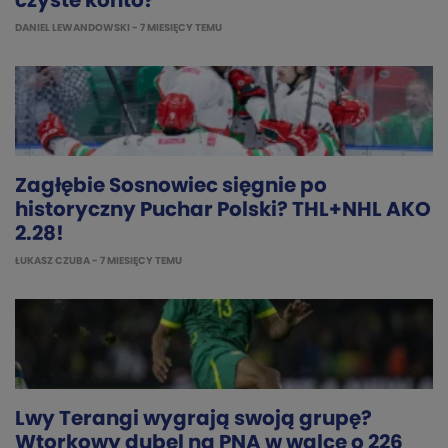
czyste konto?
DANIEL LEWANDOWSKI
- 7 MIESIĘCY TEMU
Zagłębie Sosnowiec sięgnie po
historyczny Puchar Polski? THL+NHL AKO
2.28!
ŁUKASZ CZUBA
- 7 MIESIĘCY TEMU
Lwy Terangi wygrają swoją grupę?
Wtorkowy dubel na PNA w walce o 226