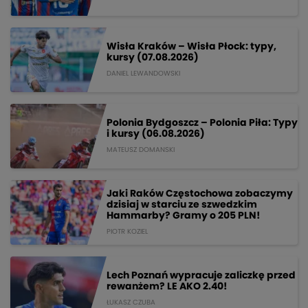
Wisła Kraków – Wisła Płock: typy,
kursy (07.08.2026)
DANIEL LEWANDOWSKI
Polonia Bydgoszcz – Polonia Piła: Typy
i kursy (06.08.2026)
MATEUSZ DOMANSKI
Jaki Raków Częstochowa zobaczymy
dzisiaj w starciu ze szwedzkim
Hammarby? Gramy o 205 PLN!
PIOTR KOZIEL
Lech Poznań wypracuje zaliczkę przed
rewanżem? LE AKO 2.40!
ŁUKASZ CZUBA