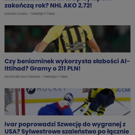
zakończą rok? NHL AKO 2.72!
ŁUKASZ CZUBA
- 7 MIESIĘCY TEMU
Czy beniaminek wykorzysta słabości Al-
Ittihad? Gramy o 211 PLN!
KRYSTIAN SOLTYSINSKI
- 7 MIESIĘCY TEMU
Ivar poprowadzi Szwecję do wygranej z
USA? Sylwestrowe szaleństwo po łącznie