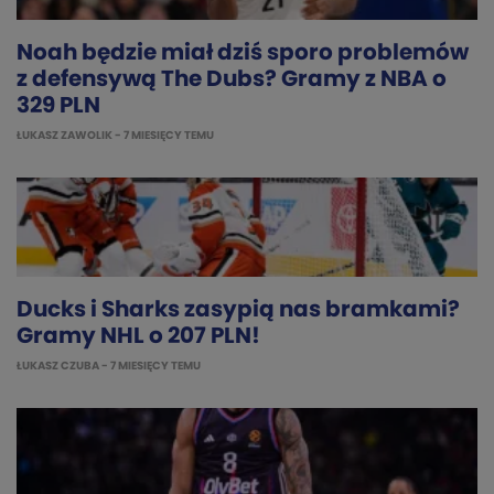
Noah będzie miał dziś sporo problemów
z defensywą The Dubs? Gramy z NBA o
329 PLN
ŁUKASZ ZAWOLIK
- 7 MIESIĘCY TEMU
Ducks i Sharks zasypią nas bramkami?
Gramy NHL o 207 PLN!
ŁUKASZ CZUBA
- 7 MIESIĘCY TEMU