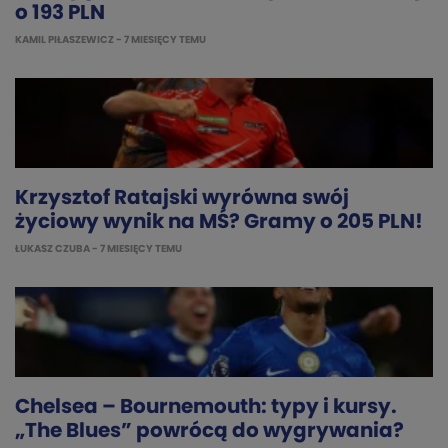
o 193 PLN
KAMIL PIŁASZEWICZ
- 7 MIESIĘCY TEMU
Krzysztof Ratajski wyrówna swój
życiowy wynik na MŚ? Gramy o 205 PLN!
ŁUKASZ CZUBA
- 7 MIESIĘCY TEMU
Chelsea – Bournemouth: typy i kursy.
„The Blues” powrócą do wygrywania?