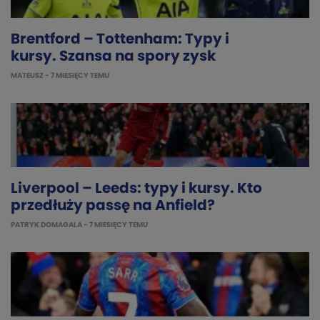
Brentford – Tottenham: Typy i
kursy. Szansa na spory zysk
MATEUSZ
- 7 MIESIĘCY TEMU
Liverpool – Leeds: typy i kursy. Kto
przedłuży passę na Anfield?
PATRYK DOMAGALA
- 7 MIESIĘCY TEMU