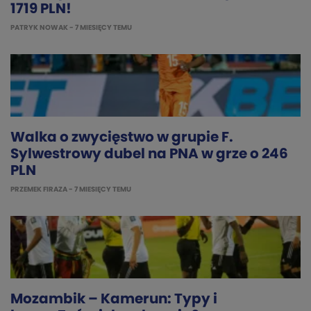
1719 PLN!
PATRYK NOWAK
- 7 MIESIĘCY TEMU
Walka o zwycięstwo w grupie F.
Sylwestrowy dubel na PNA w grze o 246
PLN
PRZEMEK FIRAZA
- 7 MIESIĘCY TEMU
Mozambik – Kamerun: Typy i