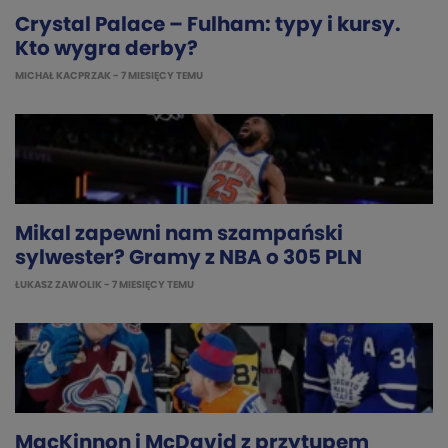
Crystal Palace – Fulham: typy i kursy.
Kto wygra derby?
MICHAŁ KACPRZAK
- 7 MIESIĘCY TEMU
Mikal zapewni nam szampański
sylwester? Gramy z NBA o 305 PLN
ŁUKASZ ZAWOLIK
- 7 MIESIĘCY TEMU
MacKinnon i McDavid z przytupem