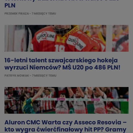
PLN
PRZEMEK FIRAZA
- 7 MIESIĘCY TEMU
16-letni talent szwajcarskiego hokeja
wyrzuci Niemców? MŚ U20 po 486 PLN!
PATRYK NOWAK
- 7 MIESIĘCY TEMU
Aluron CMC Warta czy Asseco Resovia –
kto wygra ćwierćfinałowy hit PP? Gramy