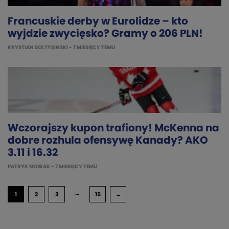
Francuskie derby w Eurolidze – kto
wyjdzie zwycięsko? Gramy o 206 PLN!
KRYSTIAN SOLTYSINSKI
- 7 MIESIĘCY TEMU
Wczorajszy kupon trafiony! McKenna na
dobre rozhula ofensywę Kanady? AKO
3.11 i 16.32
PATRYK NOWAK
- 7 MIESIĘCY TEMU
…
1
2
3
15
→