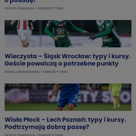
o posadę?
PATRYK DOMAGALA
- 8 MIESIĘCY TEMU
Wieczysta – Śląsk Wrocław: typy i kursy.
Goście powalczą o potrzebne punkty
DANIEL LEWANDOWSKI
- 8 MIESIĘCY TEMU
Wisła Płock – Lech Poznań: typy i kursy.
Podtrzymają dobrą passę?
PATRYK DOMAGALA
- 8 MIESIĘCY TEMU