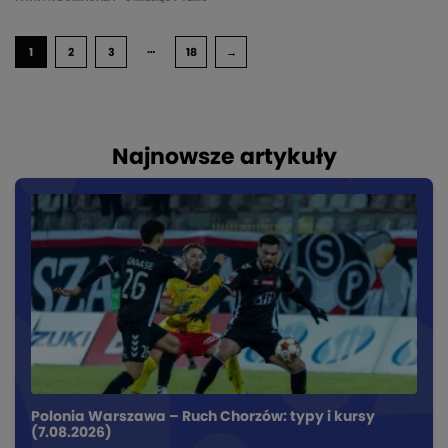
…
1
2
3
18
→
Najnowsze artykuły
Polonia Warszawa – Ruch Chorzów: typy i kursy
(7.08.2026)