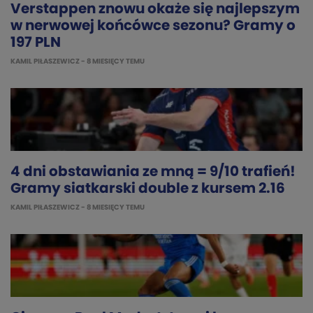
Verstappen znowu okaże się najlepszym
w nerwowej końcówce sezonu? Gramy o
197 PLN
KAMIL PIŁASZEWICZ
- 8 MIESIĘCY TEMU
4 dni obstawiania ze mną = 9/10 trafień!
Gramy siatkarski double z kursem 2.16
KAMIL PIŁASZEWICZ
- 8 MIESIĘCY TEMU