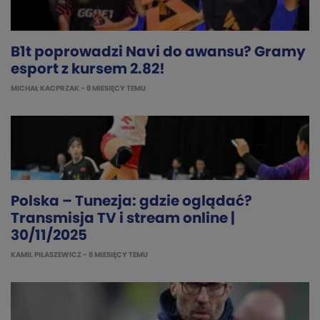
B1t poprowadzi Navi do awansu? Gramy
esport z kursem 2.82!
MICHAŁ KACPRZAK
- 8 MIESIĘCY TEMU
Polska – Tunezja: gdzie oglądać?
Transmisja TV i stream online |
30/11/2025
KAMIL PIŁASZEWICZ
- 8 MIESIĘCY TEMU