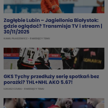
Zagłębie Lubin – Jagiellonia Białystok:
gdzie oglądać? Transmisja TV i stream |
30/11/2025
KAMIL PIŁASZEWICZ
- 8 MIESIĘCY TEMU
GKS Tychy przedłuży serię spotkań bez
porażki? THL+NHL AKO 5.67!
ŁUKASZ CZUBA
- 8 MIESIĘCY TEMU