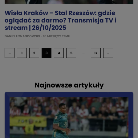
Wisła Kraków – Stal Rzeszów: gdzie
oglądać za darmo? Transmisja TV i
stream | 26/10/2025
DANIEL LEWANDOWSKI
- 10 MIESIĘCY TEMU
…
←
1
2
3
4
5
17
→
Najnowsze artykuły