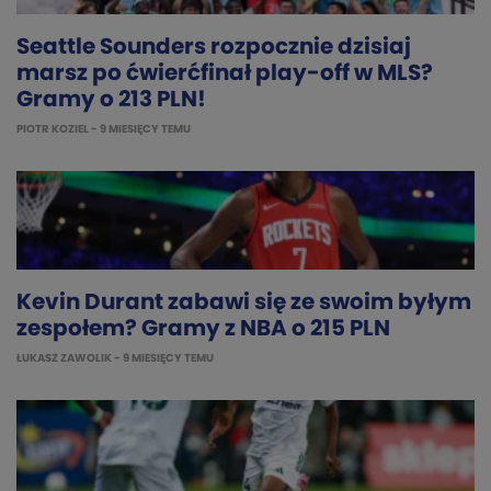
Seattle Sounders rozpocznie dzisiaj
marsz po ćwierćfinał play-off w MLS?
Gramy o 213 PLN!
PIOTR KOZIEL
- 9 MIESIĘCY TEMU
Kevin Durant zabawi się ze swoim byłym
zespołem? Gramy z NBA o 215 PLN
ŁUKASZ ZAWOLIK
- 9 MIESIĘCY TEMU