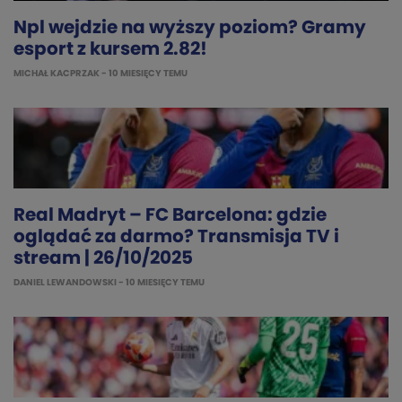
Npl wejdzie na wyższy poziom? Gramy
esport z kursem 2.82!
MICHAŁ KACPRZAK
- 10 MIESIĘCY TEMU
Real Madryt – FC Barcelona: gdzie
oglądać za darmo? Transmisja TV i
stream | 26/10/2025
DANIEL LEWANDOWSKI
- 10 MIESIĘCY TEMU