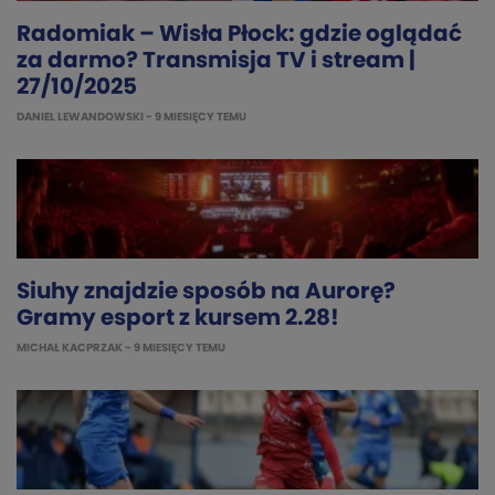
Radomiak – Wisła Płock: gdzie oglądać
za darmo? Transmisja TV i stream |
27/10/2025
DANIEL LEWANDOWSKI
- 9 MIESIĘCY TEMU
Siuhy znajdzie sposób na Aurorę?
Gramy esport z kursem 2.28!
MICHAŁ KACPRZAK
- 9 MIESIĘCY TEMU