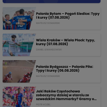
Polonia Bytom – Pogoń Siedlce: Typy
i kursy (07.08.2026)
MATEUSZ DOMANSKI
Wisła Kraków – Wisła Płock: typy,
kursy (07.08.2026)
DANIEL LEWANDOWSKI
Polonia Bydgoszcz – Polonia Piła:
Typy i kursy (06.08.2026)
MATEUSZ DOMANSKI
Jaki Raków Częstochowa
zobaczymy dzisiaj w starciu ze
szwedzkim Hammarby? Gramy o
205 PLN!
PIOTR KOZIEL