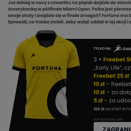
Już dzisiaj w nocy z czwartku na piątek dojdzie do starci
Amerykanką w półfinale Miami Open. Polka jest pierwsz
swoje atuty i znajdzie się w finale zmagań? Fortuna ma b
Sprawdź, co trzeba zrobić, żeby wziąć udział w tej akcji i
TYLKO NA
3 ×
Freebet 50
„Early Life”, c
Freebet 25 zł
10 zł
– freebe
10 zł
– za doł
5 zł
– za udo
325 ZŁ
NA START W FO
KOD REJESTRACYJNY
ZAGRANI