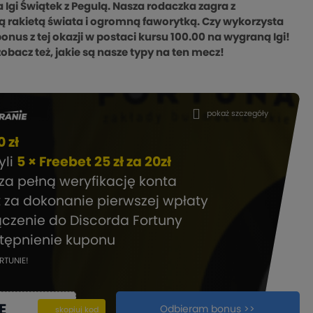
a Igi Świątek z Pegulą. Nasza rodaczka zagra z
ą rakietą świata i ogromną faworytką. Czy wykorzysta
onus z tej okazji w postaci kursu 100.00 na wygraną Igi!
 zobacz też, jakie są nasze typy na ten mecz!
pokaż szczegóły
 zł
zyli
5 × Freebet 25 zł za 20zł
za pełną weryfikację konta
t za dokonanie pierwszej wpłaty
ączenie do Discorda Fortuny
stępnienie kuponu
RTUNIE!
E
Odbieram bonus >>
kopiuj
skopiuj kod